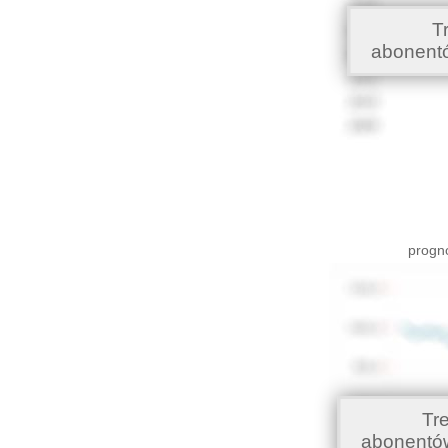
T
abonent
progno
Tr
abonentó