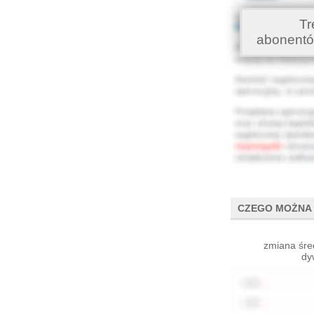
Tr
abonentó
CZEGO MOŻNA 
zmiana śre
dy