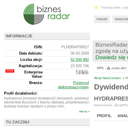
Trwa łączenie z ra
RADAR
WIADOM
INFORMACJE
BiznesRadar.
ISIN:
PLHDRAP00017
zgodę na uży
Data debiutu:
06.03.2009
Dowiedz się 
Liczba akcji:
52 934 992
Kapitalizacja:
23 820 746
HPS:
ustaw alert
Enterprise
22
Value:
663
Akcje NewConnect
•
H
746
Branża:
Przemysł
Dywiden
elektromaszynowy
Profil działalności:
HYDRAPRES
Hydrapress prowadzi działalność obszarach: produkcji
elementów tłocznych z blachy stalowej, projektowania i
NewConnect - Akcje/PDA
budowy maszyn opartych o prasy i linii...
więcej »
PROFIL
ANAL
TU ZACZNIJ
NOWE
BR LAB