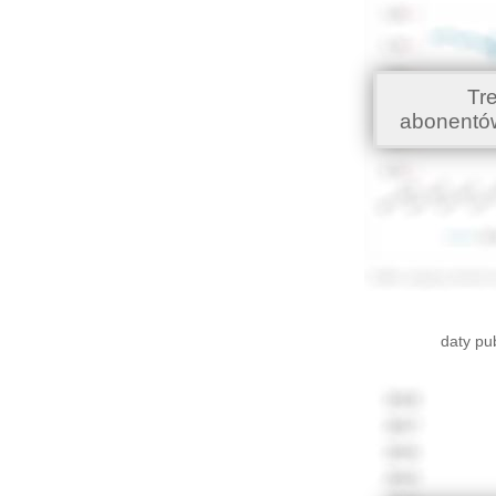
Tr
abonentó
daty pu