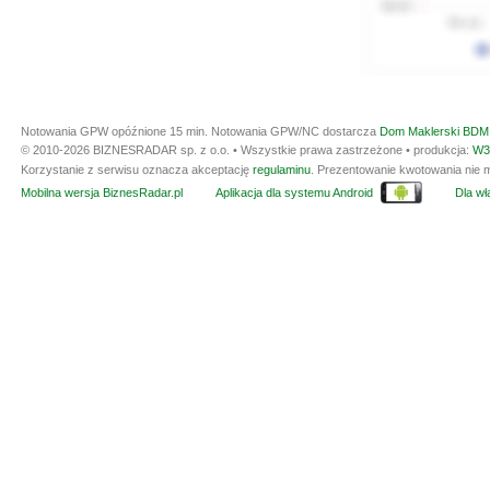
Notowania GPW opóźnione 15 min.
Notowania GPW/NC dostarcza
Dom Maklerski BDM 
© 2010-2026 BIZNESRADAR sp. z o.o. • Wszystkie prawa zastrzeżone • produkcja:
W3
Korzystanie z serwisu oznacza akceptację
regulaminu
. Prezentowanie kwotowania nie m
Mobilna wersja BiznesRadar.pl
Aplikacja dla systemu Android
Dla wła