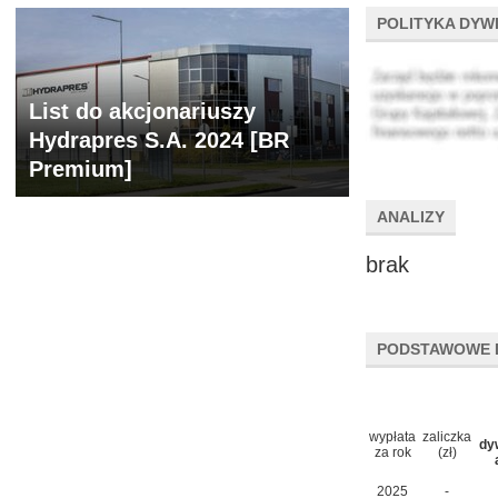
POLITYKA DYW
List do akcjonariuszy
Hydrapres S.A. 2024 [BR
Premium]
ANALIZY
brak
PODSTAWOWE 
wypłata
zaliczka
dy
za rok
(zł)
2025
-