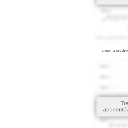
zmiana średni
Tr
abonentó