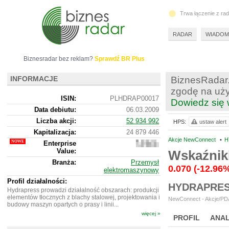
Trwa łączenie z ra
RADAR
WIADOM
Biznesradar bez reklam?
Sprawdź BR Plus
INFORMACJE
BiznesRadar.
zgodę na uży
ISIN:
PLHDRAP00017
Dowiedz się 
Data debiutu:
06.03.2009
Liczba akcji:
52 934 992
HPS:
ustaw alert
Kapitalizacja:
24 879 446
Akcje NewConnect
•
H
Enterprise
23
Value:
722
Wskaźnik
446
Branża:
Przemysł
0.070
(-12.96
elektromaszynowy
Profil działalności:
HYDRAPRES
Hydrapress prowadzi działalność obszarach: produkcji
elementów tłocznych z blachy stalowej, projektowania i
NewConnect - Akcje/PDA
budowy maszyn opartych o prasy i linii...
więcej »
PROFIL
ANAL