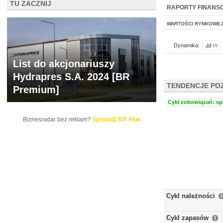
TU ZACZNIJ
NOWE
BR LAB
RAPORTY FINANS
WARTOŚCI RYNKOWE
Dynamika:
r/r
List do akcjonariuszy
Hydrapres S.A. 2024 [BR
TENDENCJE PO
Premium]
Cykl zobowiązań: spa
Biznesradar bez reklam?
Sprawdź BR Plus
Cykl należności
Cykl zapasów