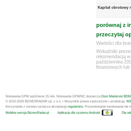
Kapitał obrotowy 
porównaj z i
przeczytaj o
Wartości dla bra
Wskaźniki prezen
rekomendacją w 
października 20
finansowych lub 
Notowania GPW opóźnione 15 min.
Notowania GPW/NC dostarcza
Dom Maklerski BDM 
© 2010-2026 BIZNESRADAR sp. z o.o. • Wszystkie prawa zastrzeżone • produkcja:
W3
Korzystanie z serwisu oznacza akceptację
regulaminu
. Prezentowanie kwotowania nie m
Mobilna wersja BiznesRadar.pl
Aplikacja dla systemu Android
Dla wła