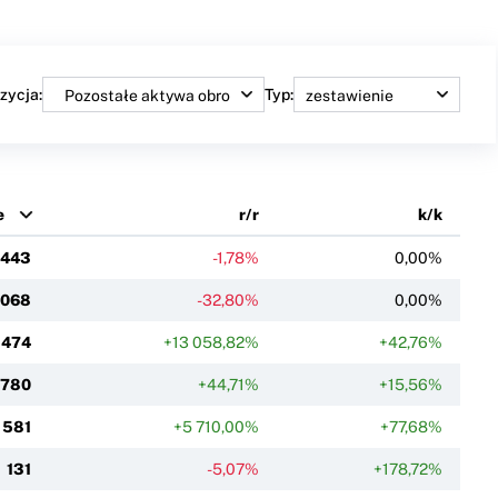
zycja:
Typ:
e
r/r
k/k
 443
-1,78%
0,00%
 068
-32,80%
0,00%
 474
+13 058,82%
+42,76%
780
+44,71%
+15,56%
581
+5 710,00%
+77,68%
131
-5,07%
+178,72%