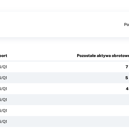
Po
port
Pozostałe aktywa obrotow
6/Q1
7
6/Q1
5
6/Q1
4
6/Q1
6/Q1
6/Q1