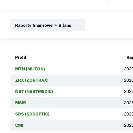
Raporty finansowe > Bilans
Profil
Ra
MTN (MILTON)
202
ZRX (ZORTRAX)
202
NST (NESTMEDIC)
202
MSM
202
SDS (SDSOPTIC)
202
CMI
202