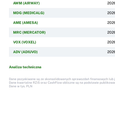
AWM (AIRWAY)
202
MDG (MEDICALG)
202
AME (AMESA)
202
MRC (MERCATOR)
202
VOX (VOXEL)
202
ADV (ADIUVO)
202
Analiza techniczna
Dane pozyskiwane są ze skonsolidowanych sprawozdań finansowych lub jed
Dane kwartalne RZiS oraz CashFlow obliczne są na podstawie publikow
Dane w tys. PLN