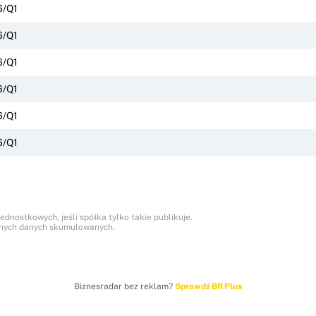
6/Q1
6/Q1
6/Q1
6/Q1
6/Q1
6/Q1
nostkowych, jeśli spółka tylko takie publikuje.
anych danych skumulowanych.
Biznesradar bez reklam?
Sprawdź BR Plus