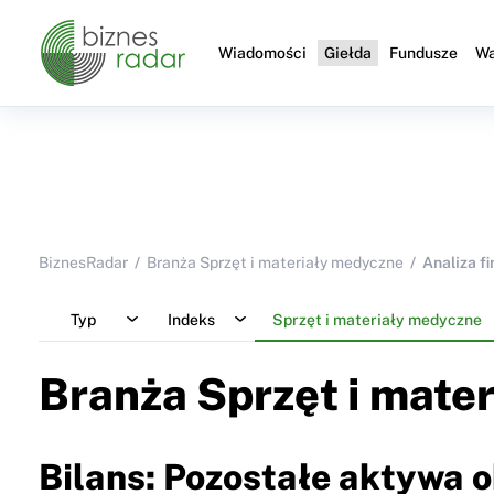
Wiadomości
Giełda
Fundusze
Wa
BiznesRadar
Branża Sprzęt i materiały medyczne
Analiza f
Typ
Indeks
Sprzęt i materiały medyczne
Branża Sprzęt i mate
Bilans: Pozostałe aktywa 