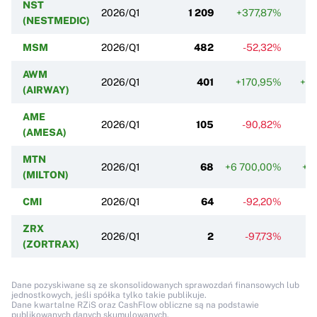
NST
2026/Q1
1 209
+377,87%
-
(NESTMEDIC)
MSM
2026/Q1
482
-52,32%
+
AWM
2026/Q1
401
+170,95%
+2
(AIRWAY)
AME
2026/Q1
105
-90,82%
-
(AMESA)
MTN
2026/Q1
68
+6 700,00%
+2
(MILTON)
CMI
2026/Q1
64
-92,20%
-
ZRX
2026/Q1
2
-97,73%
-
(ZORTRAX)
Dane pozyskiwane są ze skonsolidowanych sprawozdań finansowych lub
jednostkowych, jeśli spółka tylko takie publikuje.
Dane kwartalne RZiS oraz CashFlow obliczne są na podstawie
publikowanych danych skumulowanych.