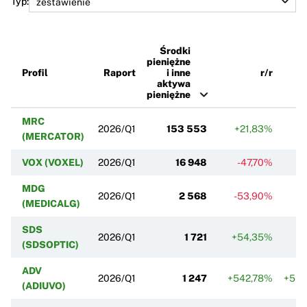
Typ:
Środki
pieniężne
Profil
Raport
i inne
r/r
aktywa
pieniężne
MRC
2026/Q1
153 553
+21,83%
(MERCATOR)
VOX (VOXEL)
2026/Q1
16 948
-47,70%
+
MDG
2026/Q1
2 568
-53,90%
(MEDICALG)
SDS
2026/Q1
1 721
+54,35%
+
(SDSOPTIC)
ADV
2026/Q1
1 247
+542,78%
+5 8
(ADIUVO)