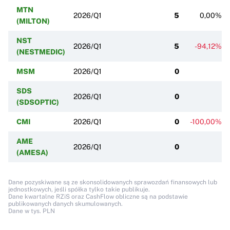
MTN
2026/Q1
5
0,00%
(MILTON)
NST
2026/Q1
5
-94,12%
(NESTMEDIC)
MSM
2026/Q1
0
SDS
2026/Q1
0
(SDSOPTIC)
CMI
2026/Q1
0
-100,00%
AME
2026/Q1
0
(AMESA)
Dane pozyskiwane są ze skonsolidowanych sprawozdań finansowych lub
jednostkowych, jeśli spółka tylko takie publikuje.
Dane kwartalne RZiS oraz CashFlow obliczne są na podstawie
publikowanych danych skumulowanych.
Dane w tys. PLN