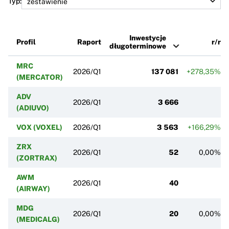
Typ:
Inwestycje
Profil
Raport
r/r
długoterminowe
MRC
2026/Q1
137 081
+278,35%
(MERCATOR)
ADV
2026/Q1
3 666
(ADIUVO)
VOX (VOXEL)
2026/Q1
3 563
+166,29%
ZRX
2026/Q1
52
0,00%
(ZORTRAX)
AWM
2026/Q1
40
(AIRWAY)
MDG
2026/Q1
20
0,00%
(MEDICALG)