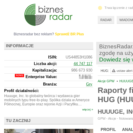
Trwa łączenie z ra
RADAR
WIADOM
Biznesradar bez reklam?
Sprawdź BR Plus
INFORMACJE
BiznesRadar.
zgodę na uży
ISIN:
US44853H1086
Dowiedz się 
Liczba akcji:
44 747 117
Kapitalizacja:
986 673 930
HUG:
ustaw alert
Enterprise Value:
557
061
Akcje GPW
•
HUUUGE,
Branża:
Gry
754
Raporty f
Profil działalności:
Huuuge, Inc. to globalny twórca i wydawca gier
HUG (HU
mobilnych typu free-to-play. Spółka działa w Ameryce
Północnej, Europie oraz rejonie Azji i Pacyfiku....
więcej »
HUUUGE, IN
GPW - Akcje - Notowania
TU ZACZNIJ
PROFIL
ANAL