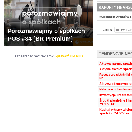
WYCENA
BR 
RAPORTY FINANS
RACHUNEK ZYSKÓW I 
Porozmawiajmy o spółkach
Okres:
kwartal
POS #34 [BR Premium]
TENDENCJE NE
Biznesradar bez reklam?
Sprawdź BR Plus
Aktywa razem: spadek
Aktywa trwałe: spade
Rzeczowe składniki 
r/r
Aktywa obrotowe: sp
Należności krótkoter
Inwestycje krótkoter
Środki pieniężne i i
29.86% r/r
Kapitał własny akcjo
spadek o 24.53% r/r