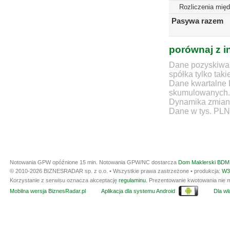
Rozliczenia mię
Pasywa razem
porównaj z i
Dane pozyskiwan
spółka tylko taki
Dane kwartalne 
skumulowanych.
Dynamika zmian d
Dane w tys. PLN
Notowania GPW opóźnione 15 min.
Notowania GPW/NC dostarcza
Dom Maklerski BDM 
© 2010-2026 BIZNESRADAR sp. z o.o. • Wszystkie prawa zastrzeżone • produkcja:
W3
Korzystanie z serwisu oznacza akceptację
regulaminu
. Prezentowanie kwotowania nie m
Mobilna wersja BiznesRadar.pl
Aplikacja dla systemu Android
Dla wła