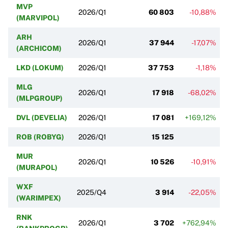
MVP
2026/Q1
60 803
-10,88%
(MARVIPOL)
ARH
2026/Q1
37 944
-17,07%
(ARCHICOM)
LKD (LOKUM)
2026/Q1
37 753
-1,18%
MLG
2026/Q1
17 918
-68,02%
(MLPGROUP)
DVL (DEVELIA)
2026/Q1
17 081
+169,12%
ROB (ROBYG)
2026/Q1
15 125
MUR
2026/Q1
10 526
-10,91%
(MURAPOL)
WXF
2025/Q4
3 914
-22,05%
(WARIMPEX)
RNK
2026/Q1
3 702
+762,94%