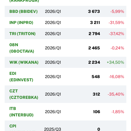
(RANKPROGR)
BBD (BBIDEV)
2026/Q1
3 673
-5,99%
INP (INPRO)
2026/Q1
3 211
-31,59%
TRI (TRITON)
2026/Q1
2 794
-37,42%
08N
2026/Q1
2 465
-0,24%
(08OCTAVA)
WIK (WIKANA)
2026/Q1
2 234
+34,50%
EDI
2026/Q1
548
-16,08%
(EDINVEST)
CZT
2026/Q1
312
-35,40%
(CZTOREBKA)
ITB
2026/Q1
106
-1,85%
(INTERBUD)
CPI
2025/Q3
0