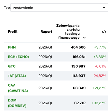
Typ:
Zobowiązania
z tytułu
Profil
Raport
r/r
leasingu
finansowego
PHN
2026/Q1
404 500
+3,77%
ECH (ECHO)
2026/Q1
166 081
+3,86%
GTC
2026/Q1
150 987
-0,01%
1AT (ATAL)
2026/Q1
113 937
-24,82%
CAV
2026/Q1
63 349
+21,27%
(CAVATINA)
DOM
2026/Q1
62 712
+93,27%
(DOMDEV)