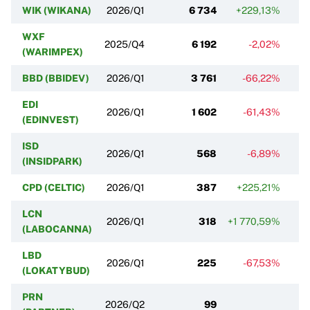
WIK (WIKANA)
2026/Q1
6 734
+229,13%
WXF
2025/Q4
6 192
-2,02%
(WARIMPEX)
BBD (BBIDEV)
2026/Q1
3 761
-66,22%
EDI
2026/Q1
1 602
-61,43%
+
(EDINVEST)
ISD
2026/Q1
568
-6,89%
(INSIDPARK)
CPD (CELTIC)
2026/Q1
387
+225,21%
LCN
2026/Q1
318
+1 770,59%
(LABOCANNA)
LBD
2026/Q1
225
-67,53%
(LOKATYBUD)
PRN
2026/Q2
99