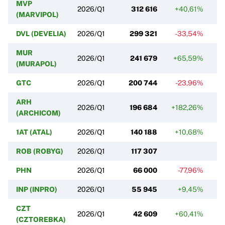
MVP
2026/Q1
312 616
+40,61%
(MARVIPOL)
DVL (DEVELIA)
2026/Q1
299 321
-33,54%
MUR
2026/Q1
241 679
+65,59%
(MURAPOL)
GTC
2026/Q1
200 744
-23,96%
ARH
2026/Q1
196 684
+182,26%
+
(ARCHICOM)
1AT (ATAL)
2026/Q1
140 188
+10,68%
ROB (ROBYG)
2026/Q1
117 307
PHN
2026/Q1
66 000
-77,96%
INP (INPRO)
2026/Q1
55 945
+9,45%
CZT
2026/Q1
42 609
+60,41%
(CZTOREBKA)