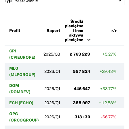
Typ:
Środki
pieniężne
Profil
Raport
i inne
r/r
aktywa
pieniężne
CPI
2025/Q3
2 763 223
+5,27%
(CPIEUROPE)
MLG
2026/Q1
557 824
+29,43%
+
(MLPGROUP)
DOM
2026/Q1
446 647
+33,77%
(DOMDEV)
ECH (ECHO)
2026/Q1
388 997
+112,88%
OPG
2026/Q1
313 130
-66,77%
(ORCOGROUP)