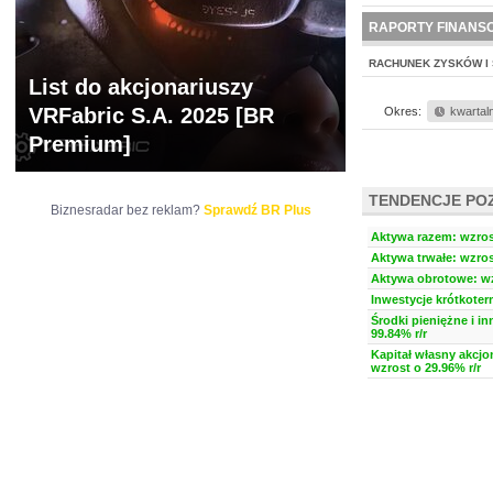
NOWE
BR LAB
RAPORTY FINANS
RACHUNEK ZYSKÓW I 
List do akcjonariuszy
VRFabric S.A. 2025 [BR
Okres:
kwartal
Premium]
TENDENCJE PO
Biznesradar bez reklam?
Sprawdź BR Plus
Aktywa razem: wzrost
Aktywa trwałe: wzros
Aktywa obrotowe: wz
Inwestycje krótkoter
Środki pieniężne i i
99.84% r/r
Kapitał własny akcjo
wzrost o 29.96% r/r