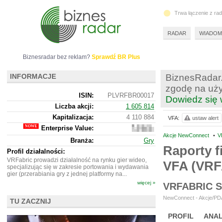
Trwa łączenie z ra
RADAR
WIADOM
Biznesradar bez reklam?
Sprawdź BR Plus
INFORMACJE
BiznesRadar.
zgodę na uży
ISIN:
PLVRFBR00017
Dowiedz się 
Liczba akcji:
1 605 814
Kapitalizacja:
4 110 884
VFA:
ustaw alert
Enterprise Value:
-2
010 116
Akcje NewConnect
•
V
Branża:
Gry
Raporty f
Profil działalności:
VRFabric prowadzi działalność na rynku gier wideo,
VFA (VR
specjalizując się w zakresie portowania i wydawania
gier (przerabiania gry z jednej platformy na...
więcej »
VRFABRIC 
NewConnect - Akcje/PDA
TU ZACZNIJ
PROFIL
ANAL