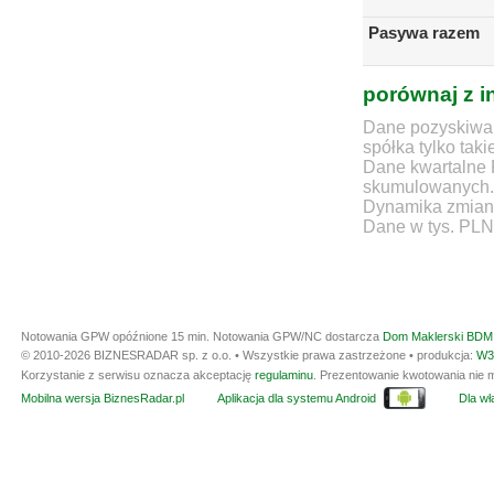
Pasywa razem
porównaj z i
Dane pozyskiwan
spółka tylko taki
Dane kwartalne 
skumulowanych.
Dynamika zmian d
Dane w tys. PLN
Notowania GPW opóźnione 15 min.
Notowania GPW/NC dostarcza
Dom Maklerski BDM 
© 2010-2026 BIZNESRADAR sp. z o.o. • Wszystkie prawa zastrzeżone • produkcja:
W3
Korzystanie z serwisu oznacza akceptację
regulaminu
. Prezentowanie kwotowania nie m
Mobilna wersja BiznesRadar.pl
Aplikacja dla systemu Android
Dla wła