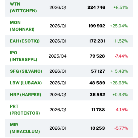
WTN
2026/Q1
224 746
+8,51%
(WITTCHEN)
MON
2026/Q1
199 902
+25,04%
(MONNARI)
EAH (ESOTIQ)
2026/Q1
172 231
+11,52%
IPO
2025/Q4
79 528
-7,44%
(INTERSPPL)
SFG (SILVANO)
2026/Q1
57 127
+15,48%
LBW (LUBAWA)
2026/Q1
48 589
+28,68%
HRP (HARPER)
2026/Q1
36 592
+0,93%
PRT
2026/Q1
11 788
-4,15%
(PROTEKTOR)
MIR
2026/Q1
10 253
-5,77%
(MIRACULUM)