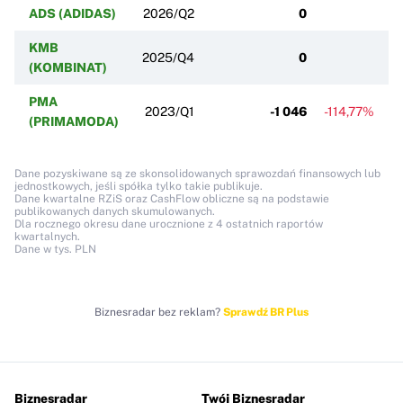
ADS (ADIDAS)
2026/Q2
0
KMB
2025/Q4
0
(KOMBINAT)
PMA
2023/Q1
-1 046
-114,77%
(PRIMAMODA)
Dane pozyskiwane są ze skonsolidowanych sprawozdań finansowych lub
jednostkowych, jeśli spółka tylko takie publikuje.
Dane kwartalne RZiS oraz CashFlow obliczne są na podstawie
publikowanych danych skumulowanych.
Dla rocznego okresu dane urocznione z 4 ostatnich raportów
kwartalnych.
Dane w tys. PLN
Biznesradar bez reklam?
Sprawdź BR Plus
Biznesradar
Twój Biznesradar