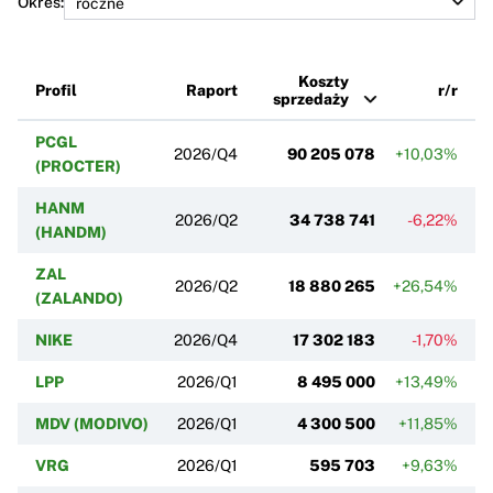
Okres:
Koszty
Profil
Raport
r/r
sprzedaży
PCGL
2026/Q4
90 205 078
+10,03%
(PROCTER)
HANM
2026/Q2
34 738 741
-6,22%
(HANDM)
ZAL
2026/Q2
18 880 265
+26,54%
(ZALANDO)
NIKE
2026/Q4
17 302 183
-1,70%
LPP
2026/Q1
8 495 000
+13,49%
MDV (MODIVO)
2026/Q1
4 300 500
+11,85%
VRG
2026/Q1
595 703
+9,63%