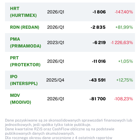
HRT
2026/Q1
-1 806
-147,40%
(HURTIMEX)
RDN (REDAN)
2026/Q1
-2 835
+81,99%
PMA
2023/Q1
-6 219
-1 226,63%
(PRIMAMODA)
PRT
2026/Q1
-11 016
+1,05%
(PROTEKTOR)
IPO
2025/Q4
-43 591
+12,75%
(INTERSPPL)
MDV
2026/Q1
-81 700
-108,23%
(MODIVO)
Dane pozyskiwane są ze skonsolidowanych sprawozdań finansowych lub
jednostkowych, jeśli spółka tylko takie publikuje.
Dane kwartalne RZiS oraz CashFlow obliczne są na podstawie
publikowanych danych skumulowanych.
Dla rocznego okresu dane urocznione z 4 ostatnich raportów