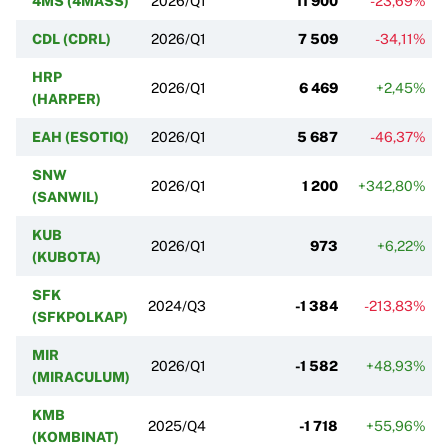
4MS (4MASS)
2026/Q1
11 900
-23,69%
CDL (CDRL)
2026/Q1
7 509
-34,11%
HRP
2026/Q1
6 469
+2,45%
(HARPER)
EAH (ESOTIQ)
2026/Q1
5 687
-46,37%
SNW
2026/Q1
1 200
+342,80%
(SANWIL)
KUB
2026/Q1
973
+6,22%
(KUBOTA)
SFK
2024/Q3
-1 384
-213,83%
(SFKPOLKAP)
MIR
2026/Q1
-1 582
+48,93%
(MIRACULUM)
KMB
2025/Q4
-1 718
+55,96%
(KOMBINAT)