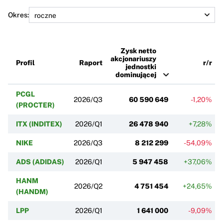
Okres:
Zysk netto
akcjonariuszy
Profil
Raport
r/r
jednostki
dominującej
PCGL
2026/Q3
60 590 649
-1,20%
(PROCTER)
ITX (INDITEX)
2026/Q1
26 478 940
+7,28%
NIKE
2026/Q3
8 212 299
-54,09%
ADS (ADIDAS)
2026/Q1
5 947 458
+37,06%
HANM
2026/Q2
4 751 454
+24,65%
(HANDM)
LPP
2026/Q1
1 641 000
-9,09%