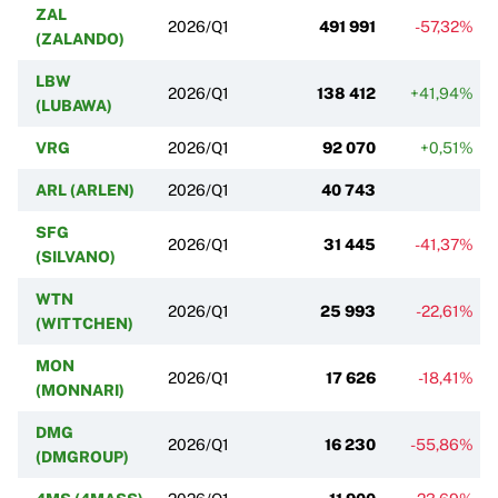
ZAL
2026/Q1
491 991
-57,32%
(ZALANDO)
LBW
2026/Q1
138 412
+41,94%
(LUBAWA)
VRG
2026/Q1
92 070
+0,51%
ARL (ARLEN)
2026/Q1
40 743
SFG
2026/Q1
31 445
-41,37%
(SILVANO)
WTN
2026/Q1
25 993
-22,61%
(WITTCHEN)
MON
2026/Q1
17 626
-18,41%
(MONNARI)
DMG
2026/Q1
16 230
-55,86%
(DMGROUP)