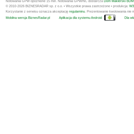
Notowania GPW opóźnione 15 min.
Notowania GPW/NC dostarcza
Dom Maklerski BDM 
© 2010-2026 BIZNESRADAR sp. z o.o. • Wszystkie prawa zastrzeżone • produkcja:
W3
Korzystanie z serwisu oznacza akceptację
regulaminu
. Prezentowanie kwotowania nie m
Mobilna wersja BiznesRadar.pl
Aplikacja dla systemu Android
Dla wła