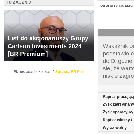
TU ZACZNIJ
NOWE
BR LAB
RAPORTY FINANS
List do akcjonariuszy Grupy
Carlson Investments 2024
Wskaźnik oc
podstawie o
[BR Premium]
do D, gdzie
się, że war
Biznesradar bez reklam?
Sprawdź BR Plus
niskie zagr
Kapitał pracując
Zysk zatrzymany
Zysk operacyjny
Kapitał własny 
Wyraz wolny