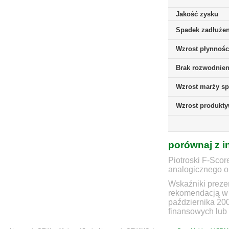
Jakość zysku
Spadek zadłużen
Wzrost płynnośc
Brak rozwodnieni
Wzrost marży sp
Wzrost produkt
porównaj z i
Piotroski F-Scor
analogicznego ok
Wskaźniki prezen
rekomendacją w 
października 20
finansowych lub 