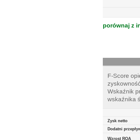
porównaj z i
F-Score opi
zyskowność,
Wskaźnik pr
wskaźnika ś
Zysk netto
Dodatni przepływ
Wzrost ROA