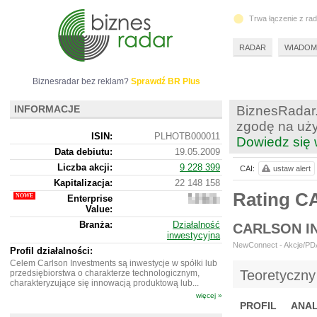
Trwa łączenie z ra
RADAR
WIADOM
Biznesradar bez reklam?
Sprawdź BR Plus
INFORMACJE
BiznesRadar.
zgodę na uży
ISIN:
PLHOTB000011
Dowiedz się 
Data debiutu:
19.05.2009
Liczba akcji:
9 228 399
CAI:
ustaw alert
Kapitalizacja:
22 148 158
Rating C
Enterprise
22
Value:
089
158
Branża:
Działalność
CARLSON I
inwestycyjna
NewConnect - Akcje/PDA 
Profil działalności:
Celem Carlson Investments są inwestycje w spółki lub
Teoretyczny
przedsiębiorstwa o charakterze technologicznym,
charakteryzujące się innowacją produktową lub...
więcej »
PROFIL
ANAL