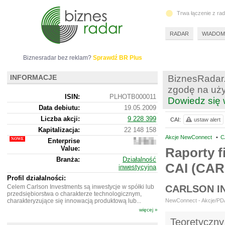
Trwa łączenie z ra
RADAR
WIADOM
Biznesradar bez reklam?
Sprawdź BR Plus
INFORMACJE
BiznesRadar.
zgodę na uży
ISIN:
PLHOTB000011
Dowiedz się 
Data debiutu:
19.05.2009
Liczba akcji:
9 228 399
CAI:
ustaw alert
Kapitalizacja:
22 148 158
Akcje NewConnect
•
C
Enterprise
22
Value:
089
Raporty f
158
Branża:
Działalność
CAI (CA
inwestycyjna
Profil działalności:
Celem Carlson Investments są inwestycje w spółki lub
CARLSON I
przedsiębiorstwa o charakterze technologicznym,
charakteryzujące się innowacją produktową lub...
NewConnect - Akcje/PDA 
więcej »
Teoretyczny