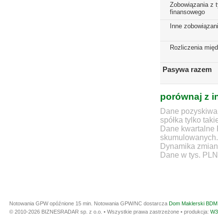
Zobowiązania z t
finansowego
Inne zobowiązan
Rozliczenia mię
Pasywa razem
porównaj z i
Dane pozyskiwan
spółka tylko taki
Dane kwartalne 
skumulowanych.
Dynamika zmian d
Dane w tys. PLN
Notowania GPW opóźnione 15 min.
Notowania GPW/NC dostarcza
Dom Maklerski BDM 
© 2010-2026 BIZNESRADAR sp. z o.o. • Wszystkie prawa zastrzeżone • produkcja:
W3