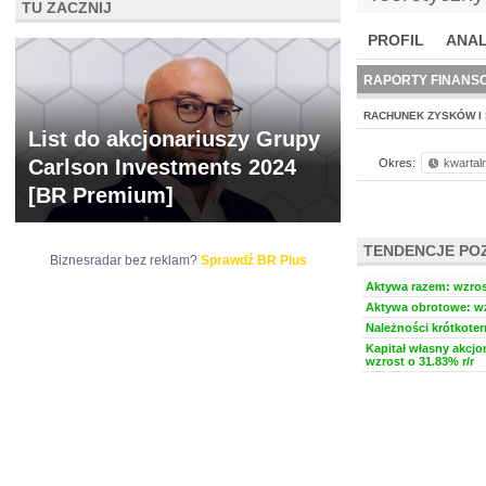
TU ZACZNIJ
PROFIL
ANAL
NOWE
BR LAB
RAPORTY FINANS
RACHUNEK ZYSKÓW I 
List do akcjonariuszy Grupy
Carlson Investments 2024
Okres:
kwartal
[BR Premium]
TENDENCJE PO
Biznesradar bez reklam?
Sprawdź BR Plus
Aktywa razem: wzrost
Aktywa obrotowe: wz
Należności krótkoter
Kapitał własny akcjo
wzrost o 31.83% r/r