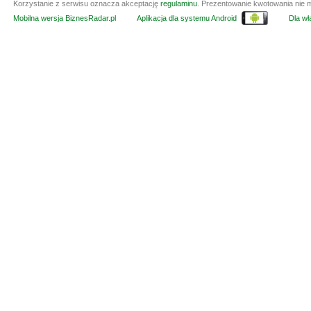
Korzystanie z serwisu oznacza akceptację
regulaminu
. Prezentowanie kwotowania nie m
Mobilna wersja BiznesRadar.pl
Aplikacja dla systemu Android
Dla wła