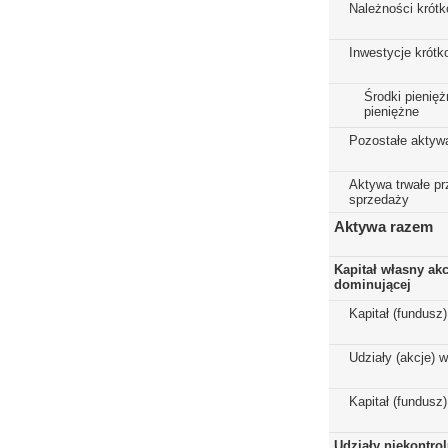
Należności krót
Inwestycje krót
Środki pienięż
pieniężne
Pozostałe aktyw
Aktywa trwałe p
sprzedaży
Aktywa razem
Kapitał własny ak
dominującej
Kapitał (fundusz
Udziały (akcje) 
Kapitał (fundusz
Udziały niekontro