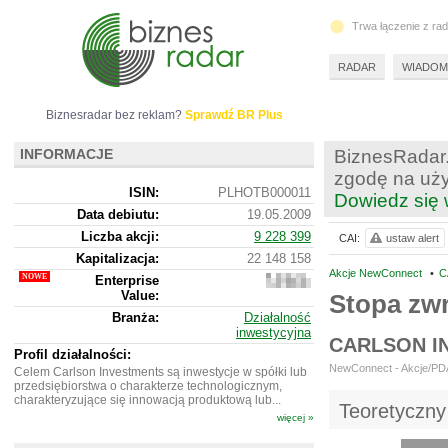
Trwa łączenie z ra
RADAR
WIADOM
Biznesradar bez reklam?
Sprawdź BR Plus
INFORMACJE
BiznesRadar.
zgodę na uży
ISIN:
PLHOTB000011
Dowiedz się 
Data debiutu:
19.05.2009
Liczba akcji:
9 228 399
CAI:
ustaw alert
Kapitalizacja:
22 148 158
Akcje NewConnect
•
C
Enterprise
22
Value:
089
Stopa zw
158
Branża:
Działalność
inwestycyjna
CARLSON I
Profil działalności:
NewConnect - Akcje/PDA 
Celem Carlson Investments są inwestycje w spółki lub
przedsiębiorstwa o charakterze technologicznym,
charakteryzujące się innowacją produktową lub...
Teoretyczny
więcej »