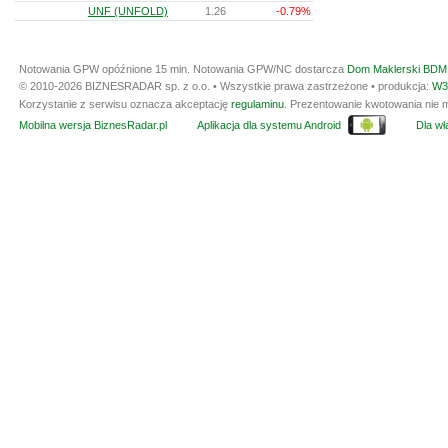
UNF (UNFOLD)
1.26
-0.79%
Notowania GPW opóźnione 15 min.
Notowania GPW/NC dostarcza
Dom Maklerski BDM 
© 2010-2026 BIZNESRADAR sp. z o.o. • Wszystkie prawa zastrzeżone • produkcja:
W3
Korzystanie z serwisu oznacza akceptację
regulaminu
. Prezentowanie kwotowania nie m
Mobilna wersja BiznesRadar.pl
Aplikacja dla systemu Android
Dla wła