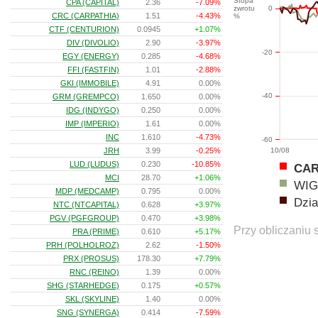
Stopa
CPA (CAPITAL)
2.36
-7.09%
zwrotu
0
CRC (CARPATHIA)
1.51
-4.43%
%
CTF (CENTURION)
0.0945
+1.07%
DIV (DIVOLIO)
2.90
-3.97%
-20
EGY (ENERGY)
0.285
-4.68%
FFI (FASTFIN)
1.01
-2.88%
GKI (IMMOBILE)
4.91
0.00%
-40
GRM (GREMPCO)
1.650
0.00%
IDG (INDYGO)
0.250
0.00%
IMP (IMPERIO)
1.61
0.00%
INC
1.610
-4.73%
-60
JRH
3.99
-0.25%
10/08
LUD (LUDUS)
0.230
-10.85%
CA
MCI
28.70
+1.06%
WIG
MDP (MEDCAMP)
0.795
0.00%
Dzia
NTC (NTCAPITAL)
0.628
+3.97%
PGV (PGFGROUP)
0.470
+3.98%
Przy obliczaniu 
PRA (PRIME)
0.610
+5.17%
PRH (POLHOLROZ)
2.62
-1.50%
PRX (PROSUS)
178.30
+7.79%
RNC (REINO)
1.39
0.00%
SHG (STARHEDGE)
0.175
+0.57%
SKL (SKYLINE)
1.40
0.00%
SNG (SYNERGA)
0.414
-7.59%