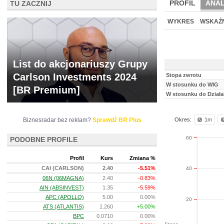
PROFIL
ANAL
TU ZACZNIJ
NOWE
BR LAB
WYKRES
WSKAŹN
List do akcjonariuszy Grupy
Carlson Investments 2024
Stopa zwrotu
W stosunku do WIG
[BR Premium]
W stosunku do Działa
Biznesradar bez reklam?
Sprawdź BR Plus
Okres:
1m
60
PODOBNE PROFILE
Profil
Kurs
Zmiana %
CAI (CARLSON)
2.40
-5.51%
40
06N (06MAGNA)
2.40
-0.83%
AIN (ABSINVEST)
1.35
-5.59%
APC (APOLLO)
5.00
0.00%
20
ATS (ATLANTIS)
1.260
+5.00%
BPC
0.0710
0.00%