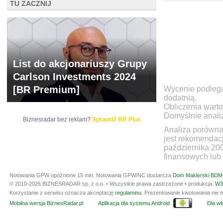
TU ZACZNIJ
NOWE
BR LAB
List do akcjonariuszy Grupy
Carlson Investments 2024
[BR Premium]
Wycenie podlegaj
dodatnią.
Obliczenia warto
Domyślnie anali
Biznesradar bez reklam?
Sprawdź BR Plus
Analiza porówna
jest rekomendac
października 20
finansowych lub 
Notowania GPW opóźnione 15 min.
Notowania GPW/NC dostarcza
Dom Maklerski BDM 
© 2010-2026 BIZNESRADAR sp. z o.o. • Wszystkie prawa zastrzeżone • produkcja:
W3
Korzystanie z serwisu oznacza akceptację
regulaminu
. Prezentowanie kwotowania nie m
Mobilna wersja BiznesRadar.pl
Aplikacja dla systemu Android
Dla wła