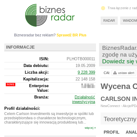
Trwa łączenie z ra
RADAR
WIADOM
Biznesradar bez reklam?
Sprawdź BR Plus
INFORMACJE
BiznesRadar.
zgodę na uży
ISIN:
PLHOTB000011
Dowiedz się 
Data debiutu:
19.05.2009
Liczba akcji:
9 228 399
CAI:
ustaw alert
Kapitalizacja:
22 148 158
Wycena 
Enterprise
22
Value:
089
158
Branża:
Działalność
CARLSON I
inwestycyjna
NewConnect - Akcje/PDA 
Profil działalności:
Celem Carlson Investments są inwestycje w spółki lub
Teoretyczny
przedsiębiorstwa o charakterze technologicznym,
charakteryzujące się innowacją produktową lub...
więcej »
PROFIL
ANAL