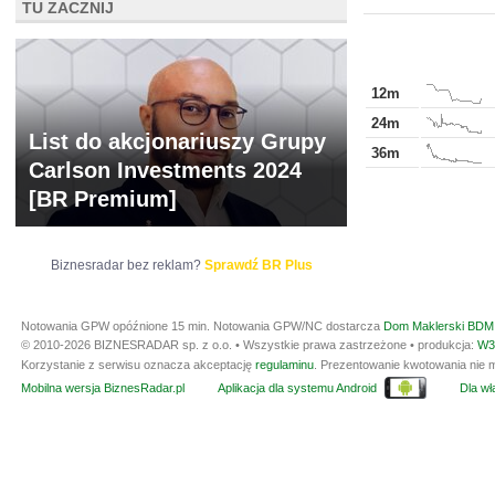
TU ZACZNIJ
12m
24m
List do akcjonariuszy Grupy
36m
Carlson Investments 2024
[BR Premium]
Biznesradar bez reklam?
Sprawdź BR Plus
Notowania GPW opóźnione 15 min.
Notowania GPW/NC dostarcza
Dom Maklerski BDM 
© 2010-2026 BIZNESRADAR sp. z o.o. • Wszystkie prawa zastrzeżone • produkcja:
W3
Korzystanie z serwisu oznacza akceptację
regulaminu
. Prezentowanie kwotowania nie m
Mobilna wersja BiznesRadar.pl
Aplikacja dla systemu Android
Dla wła