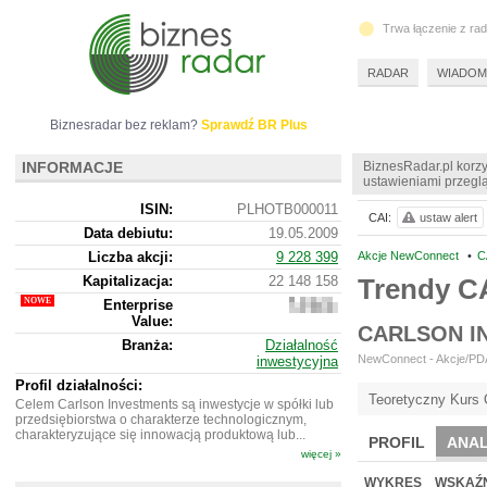
Trwa łączenie z ra
RADAR
WIADOM
Biznesradar bez reklam?
Sprawdź BR Plus
INFORMACJE
BiznesRadar.pl korzy
ustawieniami przeglą
ISIN:
PLHOTB000011
CAI:
ustaw alert
Data debiutu:
19.05.2009
Liczba akcji:
9 228 399
Akcje NewConnect
•
C
Kapitalizacja:
22 148 158
Trendy C
Enterprise
22
Value:
089
CARLSON I
158
Branża:
Działalność
NewConnect - Akcje/PDA 
inwestycyjna
Profil działalności:
Teoretyczny Kurs 
Celem Carlson Investments są inwestycje w spółki lub
przedsiębiorstwa o charakterze technologicznym,
charakteryzujące się innowacją produktową lub...
PROFIL
ANAL
więcej »
NOWE
BR LAB
WYKRES
WSKAŹN