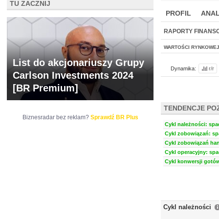
TU ZACZNIJ
PROFIL
ANAL
NOWE
BR LAB
RAPORTY FINANS
WARTOŚCI RYNKOWE
List do akcjonariuszy Grupy
Dynamika:
r/r
Carlson Investments 2024
[BR Premium]
TENDENCJE PO
Biznesradar bez reklam?
Sprawdź BR Plus
Cykl należności: spa
Cykl zobowiązań: sp
Cykl zobowiązań han
Cykl operacyjny: spa
Cykl konwersji gotów
Cykl należności