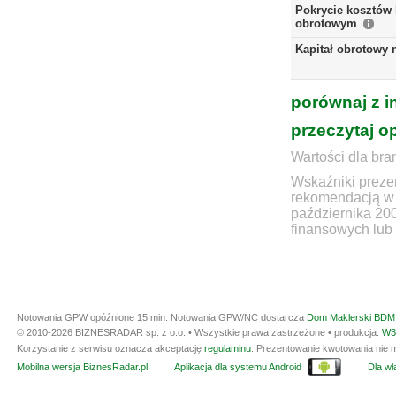
Pokrycie kosztów 
obrotowym
Kapitał obrotowy 
porównaj z i
przeczytaj o
Wartości dla bra
Wskaźniki prezen
rekomendacją w 
października 20
finansowych lub 
Notowania GPW opóźnione 15 min.
Notowania GPW/NC dostarcza
Dom Maklerski BDM 
© 2010-2026 BIZNESRADAR sp. z o.o. • Wszystkie prawa zastrzeżone • produkcja:
W3
Korzystanie z serwisu oznacza akceptację
regulaminu
. Prezentowanie kwotowania nie m
Mobilna wersja BiznesRadar.pl
Aplikacja dla systemu Android
Dla wła