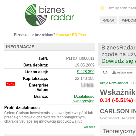
Trwa łączenie z ra
RADAR
WIADOM
Biznesradar bez reklam?
Sprawdź BR Plus
INFORMACJE
BiznesRadar.
zgodę na uży
ISIN:
PLHOTB000011
Dowiedz się 
Data debiutu:
19.05.2009
Liczba akcji:
9 228 399
CAI:
ustaw alert
Kapitalizacja:
22 148 158
Akcje NewConnect
•
C
Enterprise
22
Value:
089
Wskaźnik
158
Branża:
Działalność
0.14
(-5.51%)
inwestycyjna
Profil działalności:
CARLSON I
Celem Carlson Investments są inwestycje w spółki lub
przedsiębiorstwa o charakterze technologicznym,
NewConnect - Akcje/PDA 
charakteryzujące się innowacją produktową lub...
więcej »
Teoretyczny