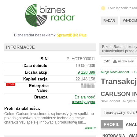
Trwa łączenie z ra
RADAR
WIADOM
Biznesradar bez reklam?
Sprawdź BR Plus
INFORMACJE
BiznesRadar.pl korzy
ustawieniami przeglą
ISIN:
PLHOTB000011
CAI:
ustaw alert
Data debiutu:
19.05.2009
Liczba akcji:
9 228 399
Akcje NewConnect
•
C
Kapitalizacja:
22 148 158
Transakc
Enterprise
22
Value:
089
CARLSON I
158
Branża:
Działalność
NewConnect - Akcje/PDA 
inwestycyjna
Profil działalności:
Teoretyczny Kurs 
Celem Carlson Investments są inwestycje w spółki lub
przedsiębiorstwa o charakterze technologicznym,
charakteryzujące się innowacją produktową lub...
PROFIL
ANAL
więcej »
NOWE
BR LAB
NOTOWANIA
WIA