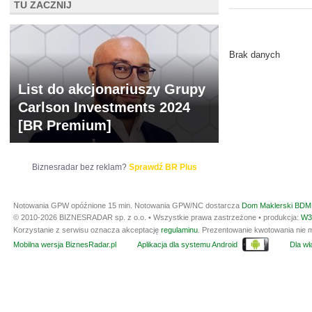
TU ZACZNIJ
ARCHIWUM NOTO
Brak danych
List do akcjonariuszy Grupy
Carlson Investments 2024
[BR Premium]
Biznesradar bez reklam?
Sprawdź BR Plus
Notowania GPW opóźnione 15 min.
Notowania GPW/NC dostarcza
Dom Maklerski BDM 
© 2010-2026 BIZNESRADAR sp. z o.o. • Wszystkie prawa zastrzeżone • produkcja:
W3
Korzystanie z serwisu oznacza akceptację
regulaminu
. Prezentowanie kwotowania nie m
Mobilna wersja BiznesRadar.pl
Aplikacja dla systemu Android
Dla wła