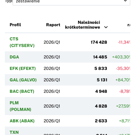
Typ:
Należności
Profil
Raport
r/r
krótkoterminowe
CTS
2026/Q1
174 428
-11,34%
(CITYSERV)
DGA
2026/Q1
14 485
+403,30%
EFK (EFEKT)
2026/Q1
5 833
-35,30%
GAL (GALVO)
2026/Q1
5 131
+84,70%
BAC (BACT)
2026/Q1
4 948
-8,78%
PLM
2026/Q1
4 828
+27,59%
(POLMAN)
ABK (ABAK)
2026/Q1
2 633
+8,71%
TXN