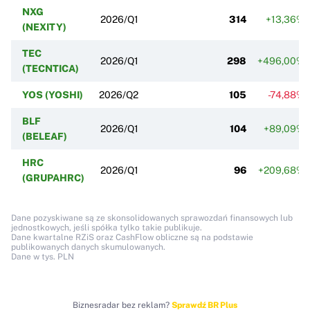
NXG
2026/Q1
314
+13,36%
(NEXITY)
TEC
2026/Q1
298
+496,00%
(TECNTICA)
YOS (YOSHI)
2026/Q2
105
-74,88%
BLF
2026/Q1
104
+89,09%
(BELEAF)
HRC
2026/Q1
96
+209,68%
(GRUPAHRC)
Dane pozyskiwane są ze skonsolidowanych sprawozdań finansowych lub
jednostkowych, jeśli spółka tylko takie publikuje.
Dane kwartalne RZiS oraz CashFlow obliczne są na podstawie
publikowanych danych skumulowanych.
Dane w tys. PLN
Biznesradar bez reklam?
Sprawdź BR Plus