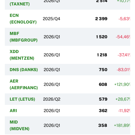
2026/Q1
2 514
+10,17%
(TAXNET)
ECN
2025/Q4
2 399
-5,63%
(ECNOLOGY)
MBF
2026/Q1
1 520
-54,46%
(MBFGROUP)
XDD
2026/Q1
1 218
-37,41%
(MENTZEN)
DNS (DANKS)
2026/Q1
750
-83,01%
AER
2026/Q1
608
+121,90%
(AERFINANC)
LET (LETUS)
2026/Q2
579
+28,67%
ARI
2026/Q1
362
-11,92%
MID
2026/Q1
358
+181,89%
(MIDVEN)