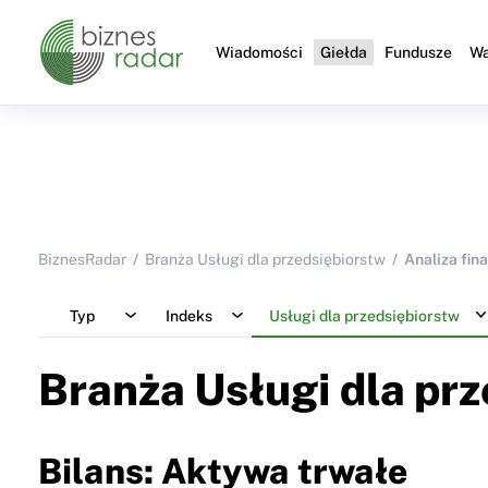
Wiadomości
Giełda
Fundusze
Wa
BiznesRadar
Branża Usługi dla przedsiębiorstw
Analiza fin
Typ
Indeks
Usługi dla przedsiębiorstw
Branża Usługi dla pr
Bilans: Aktywa trwałe