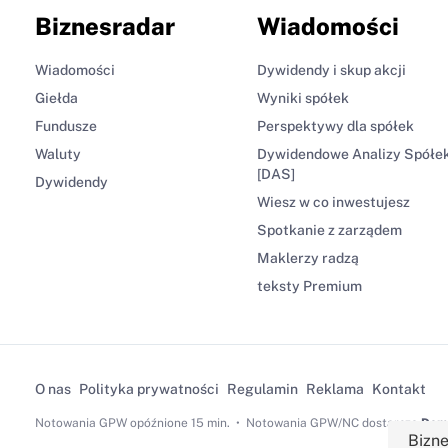
Biznesradar
Wiadomości
Wiadomości
Dywidendy i skup akcji
Giełda
Wyniki spółek
Fundusze
Perspektywy dla spółek
Waluty
Dywidendowe Analizy Spółe
[DAS]
Dywidendy
Wiesz w co inwestujesz
Spotkanie z zarządem
Maklerzy radzą
teksty Premium
O nas
Polityka prywatności
Regulamin
Reklama
Kontakt
Notowania GPW
opóźnione 15 min.
Notowania GPW/NC dostarcza
Dom 
Bizne