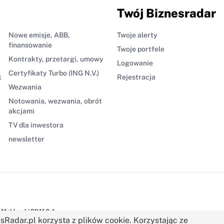
Twój Biznesradar
Nowe emisje, ABB,
Twoje alerty
finansowanie
Twoje portfele
Kontrakty, przetargi, umowy
Logowanie
Certyfikaty Turbo (ING N.V.)
k
Rejestracja
Wezwania
Notowania, wezwania, obrót
akcjami
TV dla inwestora
newsletter
Maklerski BDM S.A.
sRadar.pl korzysta z plików cookie. Korzystając ze