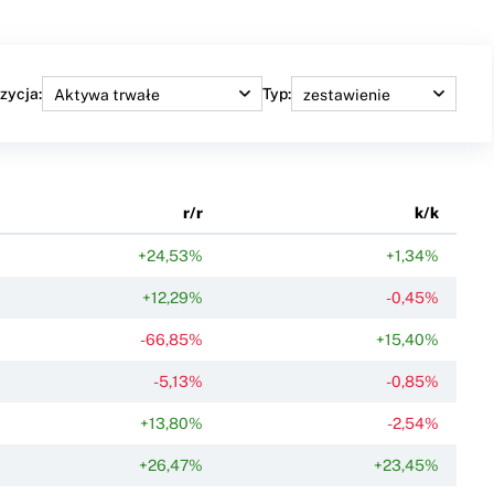
zycja:
Typ:
r/r
k/k
+24,53%
+1,34%
+12,29%
-0,45%
-66,85%
+15,40%
-5,13%
-0,85%
+13,80%
-2,54%
+26,47%
+23,45%