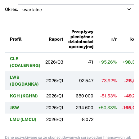
Okres:
Przepływy
pieniężne z
Profil
Raport
r/r
k/k
działalności
operacyjnej
CLE
2026/Q3
-71
+95,26%
+98,3
(COALENERG)
LWB
2026/Q1
92 547
-73,92%
-25,5
(BOGDANKA)
KGH (KGHM)
2026/Q1
680 000
-51,53%
-49,7
JSW
2026/Q1
-294 600
+50,33%
-165,0
LMU (LMCU)
2026/Q1
-8 072
Dane pozyskiwane są ze skonsolidowanych sprawozdań finansowych lub