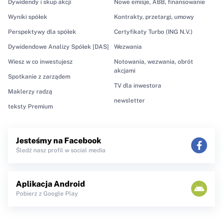
Dywidendy i skup akcji
Nowe emisje, ABB, finansowanie
Wyniki spółek
Kontrakty, przetargi, umowy
Perspektywy dla spółek
Certyfikaty Turbo (ING N.V.)
Dywidendowe Analizy Spółek [DAS]
Wezwania
Wiesz w co inwestujesz
Notowania, wezwania, obrót
akcjami
Spotkanie z zarządem
TV dla inwestora
Maklerzy radzą
newsletter
teksty Premium
Jesteśmy na Facebook
Śledź nasz profil w social media
Aplikacja Android
Pobierz z Google Play