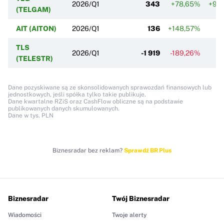
2026/Q1
343
+78,65%
+93
(TELGAM)
AIT (AITON)
2026/Q1
136
+148,57%
+
TLS
2026/Q1
-1 919
-189,26%
-
(TELESTR)
Dane pozyskiwane są ze skonsolidowanych sprawozdań finansowych lub
jednostkowych, jeśli spółka tylko takie publikuje.
Dane kwartalne RZiS oraz CashFlow obliczne są na podstawie
publikowanych danych skumulowanych.
Dane w tys. PLN
Biznesradar bez reklam?
Sprawdź BR Plus
Biznesradar
Twój Biznesradar
Wiadomości
Twoje alerty