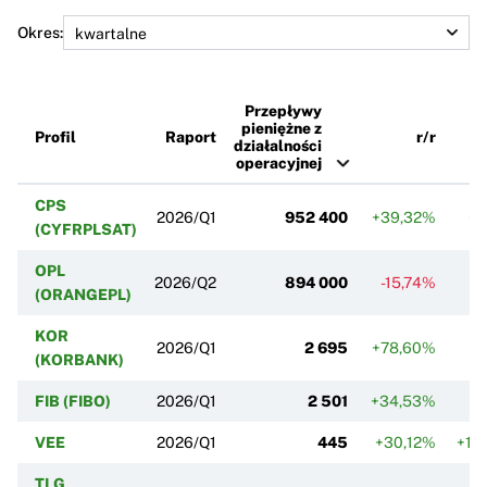
Okres:
Przepływy
pieniężne z
Profil
Raport
r/r
działalności
operacyjnej
CPS
2026/Q1
952 400
+39,32%
+2
(CYFRPLSAT)
OPL
2026/Q2
894 000
-15,74%
+
(ORANGEPL)
KOR
2026/Q1
2 695
+78,60%
-
(KORBANK)
FIB (FIBO)
2026/Q1
2 501
+34,53%
VEE
2026/Q1
445
+30,12%
+10
TLG