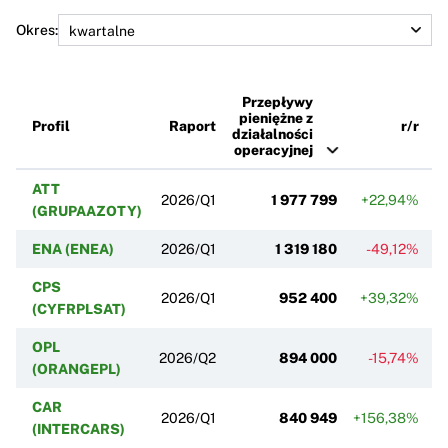
Okres:
Przepływy
pieniężne z
Profil
Raport
r/r
działalności
operacyjnej
ATT
2026/Q1
1 977 799
+22,94%
(GRUPAAZOTY)
ENA (ENEA)
2026/Q1
1 319 180
-49,12%
CPS
2026/Q1
952 400
+39,32%
(CYFRPLSAT)
OPL
2026/Q2
894 000
-15,74%
(ORANGEPL)
CAR
2026/Q1
840 949
+156,38%
(INTERCARS)