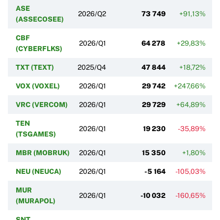
ASE
2026/Q2
73 749
+91,13%
(ASSECOSEE)
CBF
2026/Q1
64 278
+29,83%
(CYBERFLKS)
TXT (TEXT)
2025/Q4
47 844
+18,72%
VOX (VOXEL)
2026/Q1
29 742
+247,66%
VRC (VERCOM)
2026/Q1
29 729
+64,89%
TEN
2026/Q1
19 230
-35,89%
(TSGAMES)
MBR (MOBRUK)
2026/Q1
15 350
+1,80%
NEU (NEUCA)
2026/Q1
-5 164
-105,03%
MUR
2026/Q1
-10 032
-160,65%
(MURAPOL)
SNT