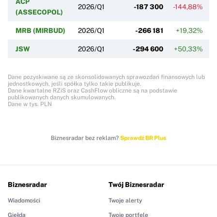
ACP
2026/Q1
-187 300
-144,88%
(ASSECOPOL)
MRB (MIRBUD)
2026/Q1
-266 181
+19,32%
JSW
2026/Q1
-294 600
+50,33%
Dane pozyskiwane są ze skonsolidowanych sprawozdań finansowych lub
jednostkowych, jeśli spółka tylko takie publikuje.
Dane kwartalne RZiS oraz CashFlow obliczne są na podstawie
publikowanych danych skumulowanych.
Dane w tys. PLN
Biznesradar bez reklam?
Sprawdź BR Plus
Biznesradar
Twój Biznesradar
Wiadomości
Twoje alerty
Giełda
Twoje portfele