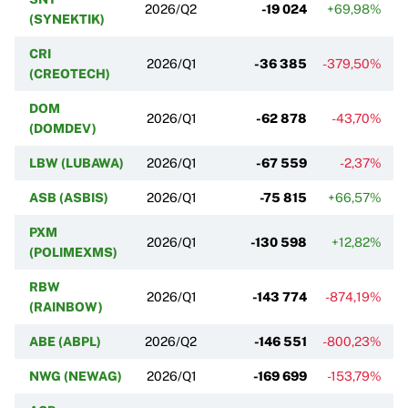
2026/Q2
-19 024
+69,98%
(SYNEKTIK)
CRI
2026/Q1
-36 385
-379,50%
(CREOTECH)
DOM
2026/Q1
-62 878
-43,70%
(DOMDEV)
LBW (LUBAWA)
2026/Q1
-67 559
-2,37%
ASB (ASBIS)
2026/Q1
-75 815
+66,57%
PXM
2026/Q1
-130 598
+12,82%
(POLIMEXMS)
RBW
2026/Q1
-143 774
-874,19%
(RAINBOW)
ABE (ABPL)
2026/Q2
-146 551
-800,23%
NWG (NEWAG)
2026/Q1
-169 699
-153,79%