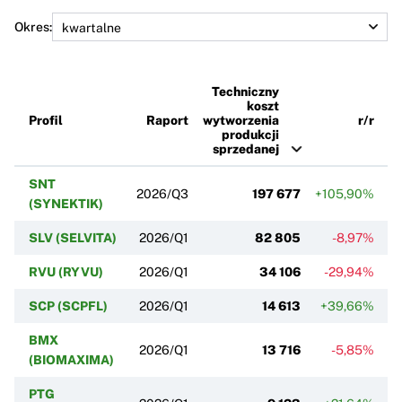
Okres:
Techniczny
koszt
Profil
Raport
wytworzenia
r/r
produkcji
sprzedanej
SNT
2026/Q3
197 677
+105,90%
+
(SYNEKTIK)
SLV (SELVITA)
2026/Q1
82 805
-8,97%
RVU (RYVU)
2026/Q1
34 106
-29,94%
SCP (SCPFL)
2026/Q1
14 613
+39,66%
BMX
2026/Q1
13 716
-5,85%
-
(BIOMAXIMA)
PTG