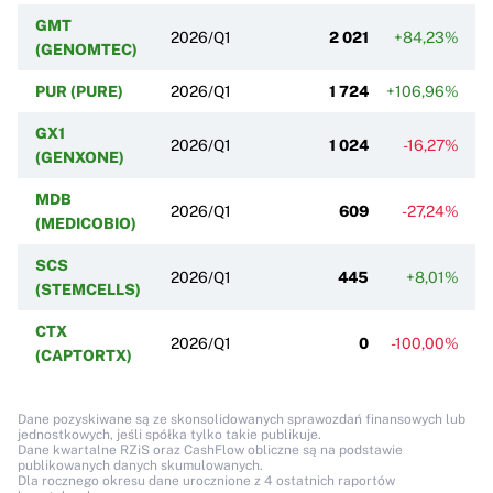
GMT
2026/Q1
2 021
+84,23%
(GENOMTEC)
PUR (PURE)
2026/Q1
1 724
+106,96%
+
GX1
2026/Q1
1 024
-16,27%
(GENXONE)
MDB
2026/Q1
609
-27,24%
+
(MEDICOBIO)
SCS
2026/Q1
445
+8,01%
(STEMCELLS)
CTX
2026/Q1
0
-100,00%
(CAPTORTX)
Dane pozyskiwane są ze skonsolidowanych sprawozdań finansowych lub
jednostkowych, jeśli spółka tylko takie publikuje.
Dane kwartalne RZiS oraz CashFlow obliczne są na podstawie
publikowanych danych skumulowanych.
Dla rocznego okresu dane urocznione z 4 ostatnich raportów