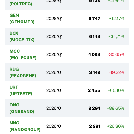
2026/Q1
9 123
+21,64%
(POLTREG)
GEN
2026/Q1
6 747
+12,17%
(GENOMED)
BCX
2026/Q1
6 148
+34,71%
+
(BIOCELTIX)
MOC
2026/Q1
4 098
-30,65%
(MOLECURE)
RDG
2026/Q1
3 149
-19,32%
(READGENE)
URT
2026/Q1
2 455
+65,10%
(URTESTE)
ONO
2026/Q1
2 294
+88,65%
(ONESANO)
NNG
2026/Q1
2 281
+26,30%
-
(NANOGROUP)