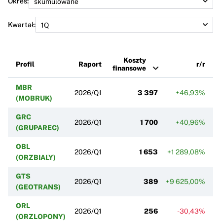
Okres:
Kwartał:
Koszty
Profil
Raport
r/r
finansowe
MBR
2026/Q1
3 397
+46,93%
(MOBRUK)
GRC
2026/Q1
1 700
+40,96%
(GRUPAREC)
OBL
2026/Q1
1 653
+1 289,08%
(ORZBIALY)
GTS
2026/Q1
389
+9 625,00%
(GEOTRANS)
ORL
2026/Q1
256
-30,43%
(ORZLOPONY)