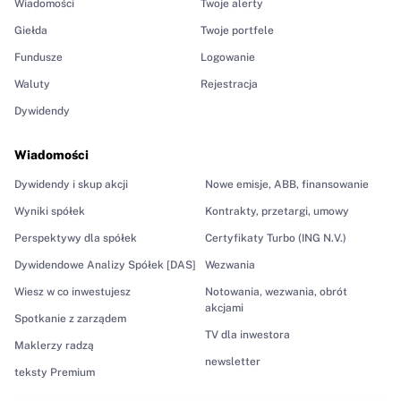
Wiadomości
Twoje alerty
Giełda
Twoje portfele
Fundusze
Logowanie
Waluty
Rejestracja
Dywidendy
Wiadomości
Dywidendy i skup akcji
Nowe emisje, ABB, finansowanie
Wyniki spółek
Kontrakty, przetargi, umowy
Perspektywy dla spółek
Certyfikaty Turbo (ING N.V.)
Dywidendowe Analizy Spółek [DAS]
Wezwania
Wiesz w co inwestujesz
Notowania, wezwania, obrót
akcjami
Spotkanie z zarządem
TV dla inwestora
Maklerzy radzą
newsletter
teksty Premium