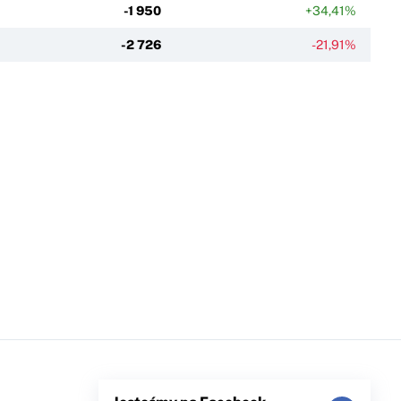
-1 950
+34,41%
-2 726
-21,91%