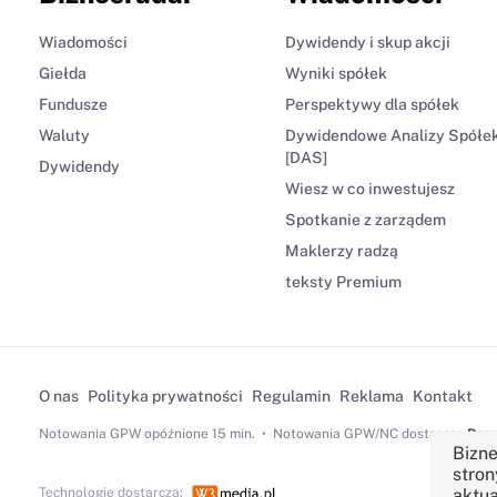
Wiadomości
Dywidendy i skup akcji
Giełda
Wyniki spółek
Fundusze
Perspektywy dla spółek
Waluty
Dywidendowe Analizy Spółe
[DAS]
Dywidendy
Wiesz w co inwestujesz
Spotkanie z zarządem
Maklerzy radzą
teksty Premium
O nas
Polityka prywatności
Regulamin
Reklama
Kontakt
Notowania GPW
opóźnione 15 min.
Notowania GPW/NC dostarcza
Dom 
Bizne
stron
Technologię dostarcza:
aktua