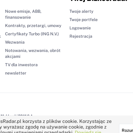
Nowe emisje, ABB,
Twoje alerty
finansowanie
Twoje portfele
Kontrakty, przetargi, umowy
Logowanie
Certyfikaty Turbo (ING N.V.)
k
Rejestracja
Wezwania
Notowania, wezwania, obrót
akcjami
TV dla inwestora
newsletter
Maklerski BDM S.A.
sRadar.pl korzysta z plików cookie. Korzystając ze
y wyrażasz zgodę na używanie cookie, zgodnie z
Rozu
lnymi ustawieniami przeglądarki.
Dowiedz się