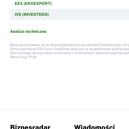
EEX (EKOEXPORT)
IVE (INVESTEKO)
Analiza techniczna
Dane pozyskiwane są ze skonsolidowanych sprawozdań finansowych lub jed
Dane kwartalne RZiS oraz CashFlow obliczne są na podstawie publikow
Dla rocznego okresu dane urocznione z 4 ostatnich raportów kwartalnych
Dane w tys. PLN
Biznesradar
Wiadomości