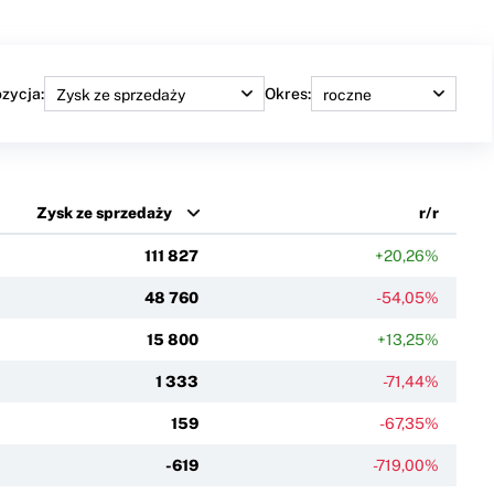
zycja:
Okres:
Zysk ze sprzedaży
r/r
111 827
+20,26%
48 760
-54,05%
15 800
+13,25%
1 333
-71,44%
159
-67,35%
-619
-719,00%