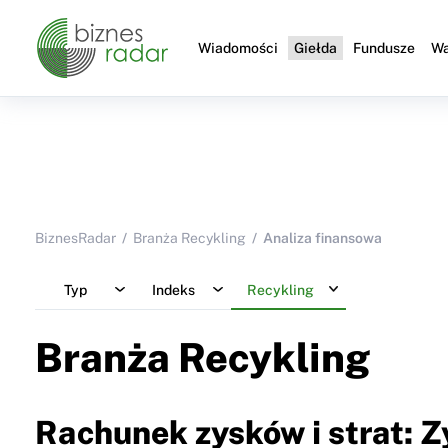
Wiadomości
Giełda
Fundusze
Wa
BiznesRadar
Branża Recykling
Analiza finansowa
Typ
Indeks
Recykling
Branża Recykling
Rachunek zysków i strat: Z