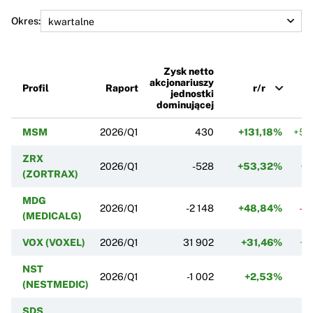
Okres:
Zysk netto
akcjonariuszy
Profil
Raport
r/r
jednostki
dominującej
MSM
2026/Q1
430
+131,18%
+58
ZRX
2026/Q1
-528
+53,32%
+9
(ZORTRAX)
MDG
2026/Q1
-2 148
+48,84%
-1
(MEDICALG)
VOX (VOXEL)
2026/Q1
31 902
+31,46%
+2
NST
2026/Q1
-1 002
+2,53%
+
(NESTMEDIC)
SDS