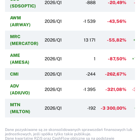
2026/Q1
-888
-20,49%
-1
(SDSOPTIC)
AWM
2026/Q1
-1 539
-43,56%
+3
(AIRWAY)
MRC
2026/Q1
13 171
-55,82%
+2
(MERCATOR)
AME
2026/Q1
1
-87,50%
+15
(AMESA)
CMI
2026/Q1
-244
-262,67%
ADV
2026/Q1
-1 395
-321,08%
-33
(ADIUVO)
MTN
2026/Q1
-192
-3 300,00%
+4
(MILTON)
Dane pozyskiwane są ze skonsolidowanych sprawozdań finansowych lub
jednostkowych, jeśli spółka tylko takie publikuje.
Dane kwartalne RZiS oraz CashFlow obliczne są na podstawie