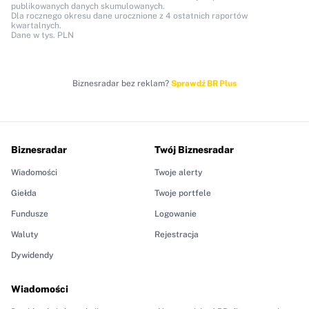
publikowanych danych skumulowanych.
Dla rocznego okresu dane urocznione z 4 ostatnich raportów
kwartalnych.
Dane w tys. PLN
Biznesradar bez reklam?
Sprawdź BR Plus
Biznesradar
Twój Biznesradar
Wiadomości
Twoje alerty
Giełda
Twoje portfele
Fundusze
Logowanie
Waluty
Rejestracja
Dywidendy
Wiadomości