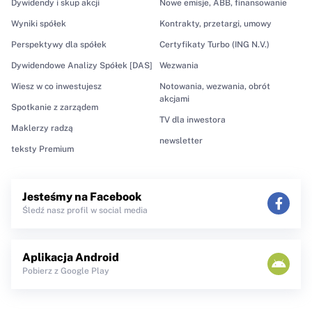
Dywidendy i skup akcji
Nowe emisje, ABB, finansowanie
Wyniki spółek
Kontrakty, przetargi, umowy
Perspektywy dla spółek
Certyfikaty Turbo (ING N.V.)
Dywidendowe Analizy Spółek [DAS]
Wezwania
Wiesz w co inwestujesz
Notowania, wezwania, obrót
akcjami
Spotkanie z zarządem
TV dla inwestora
Maklerzy radzą
newsletter
teksty Premium
Jesteśmy na Facebook
Śledź nasz profil w social media
Aplikacja Android
Pobierz z Google Play