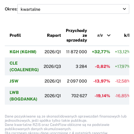
Okres:
Przychody
Profil
Raport
ze
r/r
k/k
sprzedaży
KGH (KGHM)
2026/Q1
11 872 000
+32,77%
+13,12%
CLE
2026/Q3
3 284
-0,82%
+17,97%
(COALENERG)
JSW
2026/Q1
2 097 000
-13,97%
-12,58%
LWB
2026/Q1
702 627
-19,14%
-16,85%
(BOGDANKA)
Dane pozyskiwane są ze skonsolidowanych sprawozdań finansowych lub
jednostkowych, jeśli spółka tylko takie publikuje.
Dane kwartalne RZiS oraz CashFlow obliczne są na podstawie
publikowanych danych skumulowanych.
Dla rocznego okresu dane urocznione z 4 ostatnich raportów