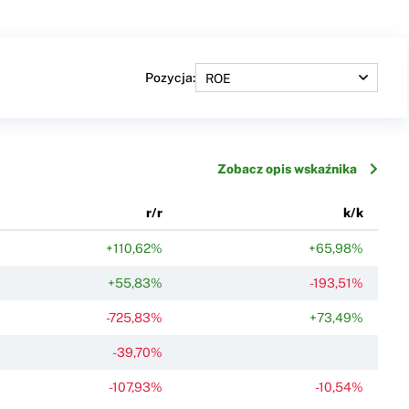
Pozycja:
Zobacz opis wskaźnika
r/r
k/k
+110,62%
+65,98%
+55,83%
-193,51%
-725,83%
+73,49%
-39,70%
-107,93%
-10,54%