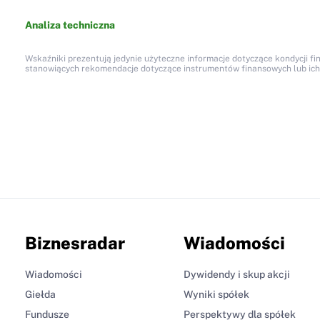
Analiza techniczna
Wskaźniki prezentują jedynie użyteczne informacje dotyczące kondycji fi
stanowiących rekomendacje dotyczące instrumentów finansowych lub ich em
Biznesradar
Wiadomości
Wiadomości
Dywidendy i skup akcji
Giełda
Wyniki spółek
Fundusze
Perspektywy dla spółek