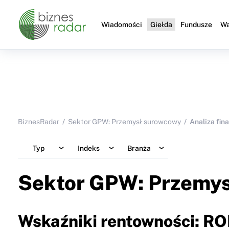
Wiadomości
Giełda
Fundusze
Wa
BiznesRadar
Sektor GPW: Przemysł surowcowy
Analiza fin
Typ
Indeks
Branża
Sektor GPW: Przemy
Wskaźniki rentowności: RO