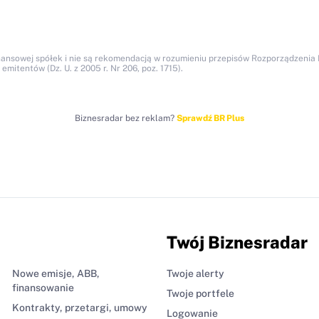
nansowej spółek i nie są rekomendacją w rozumieniu przepisów Rozporządzenia M
itentów (Dz. U. z 2005 r. Nr 206, poz. 1715).
Biznesradar bez reklam?
Sprawdź BR Plus
Twój Biznesradar
Nowe emisje, ABB,
Twoje alerty
finansowanie
Twoje portfele
Kontrakty, przetargi, umowy
Logowanie