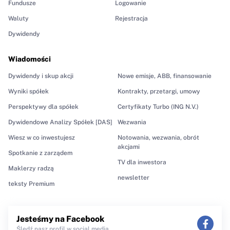
Fundusze
Logowanie
Waluty
Rejestracja
Dywidendy
Wiadomości
Dywidendy i skup akcji
Nowe emisje, ABB, finansowanie
Wyniki spółek
Kontrakty, przetargi, umowy
Perspektywy dla spółek
Certyfikaty Turbo (ING N.V.)
Dywidendowe Analizy Spółek [DAS]
Wezwania
Wiesz w co inwestujesz
Notowania, wezwania, obrót
akcjami
Spotkanie z zarządem
TV dla inwestora
Maklerzy radzą
newsletter
teksty Premium
Jesteśmy na Facebook
Śledź nasz profil w social media