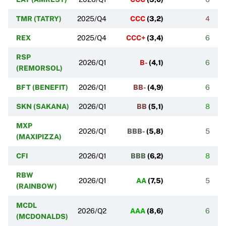
TMR (TATRY)
2025/Q4
CCC
(
3,2
)
4
REX
2025/Q4
CCC+
(
3,4
)
6
RSP
2026/Q1
B-
(
4,1
)
6
(REMORSOL)
BFT (BENEFIT)
2026/Q1
BB-
(
4,9
)
6
SKN (SAKANA)
2026/Q1
BB
(
5,1
)
8
MXP
2026/Q1
BBB-
(
5,8
)
5
(MAXIPIZZA)
CFI
2026/Q1
BBB
(
6,2
)
8
RBW
2026/Q1
AA
(
7,5
)
5
(RAINBOW)
MCDL
2026/Q2
AAA
(
8,6
)
6
(MCDONALDS)