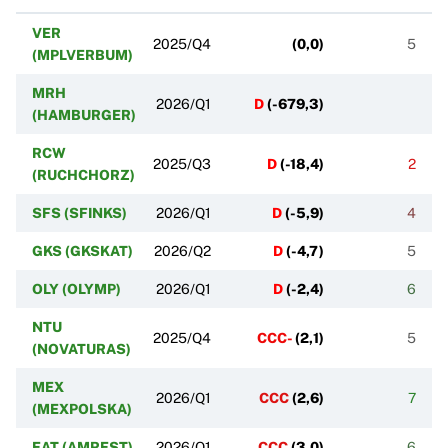
VER
2025/Q4
(
0,0
)
5
(MPLVERBUM)
MRH
2026/Q1
D
(
-679,3
)
(HAMBURGER)
RCW
2025/Q3
D
(
-18,4
)
2
(RUCHCHORZ)
SFS (SFINKS)
2026/Q1
D
(
-5,9
)
4
GKS (GKSKAT)
2026/Q2
D
(
-4,7
)
5
OLY (OLYMP)
2026/Q1
D
(
-2,4
)
6
NTU
2025/Q4
CCC-
(
2,1
)
5
(NOVATURAS)
MEX
2026/Q1
CCC
(
2,6
)
7
(MEXPOLSKA)
EAT (AMREST)
2026/Q1
CCC
(
3,0
)
6