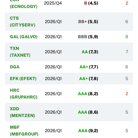
2025/Q4
B
(
4,5
)
2
(ECNOLOGY)
CTS
2026/Q1
BB+
(
5,5
)
6
(CITYSERV)
GAL (GALVO)
2026/Q1
BBB
(
5,9
)
8
TXN
2026/Q1
AA
(
7,3
)
7
(TAXNET)
DGA
2026/Q1
AA+
(
7,7
)
6
EFK (EFEKT)
2026/Q1
AA+
(
7,8
)
5
HRC
2026/Q1
AAA
(
8,2
)
2
(GRUPAHRC)
XDD
2026/Q1
AAA
(
8,6
)
5
(MENTZEN)
MBF
2026/Q1
AAA
(
9,2
)
5
(MBFGROUP)