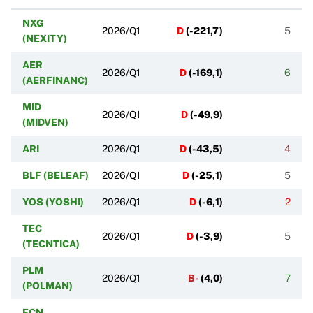
NXG
2026/Q1
D
(
-221,7
)
5
(NEXITY)
AER
2026/Q1
D
(
-169,1
)
6
(AERFINANC)
MID
2026/Q1
D
(
-49,9
)
(MIDVEN)
ARI
2026/Q1
D
(
-43,5
)
4
BLF (BELEAF)
2026/Q1
D
(
-25,1
)
5
YOS (YOSHI)
2026/Q1
D
(
-6,1
)
2
TEC
2026/Q1
D
(
-3,9
)
5
(TECNTICA)
PLM
2026/Q1
B-
(
4,0
)
7
(POLMAN)
ECN