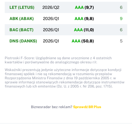
LET (LETUS)
2026/Q2
AAA
(
9,7
)
6
ABK (ABAK)
2026/Q1
AAA
(
9,8
)
9
BAC (BACT)
2026/Q1
AAA
(
11,0
)
6
DNS (DANKS)
2026/Q1
AAA
(
50,8
)
5
Piotroski F-Score: Uzględniane są dane urocznione z 4 ostatnich
kwartałów i porównywalne do analogicznego okresu r/r.
Wskaźniki prezentują jedynie użyteczne informacje dotyczące kondycji
finansowej spółek i nie są rekomendacją w rozumieniu przepisów
Rozporządzenia Ministra Finansów z dnia 19 października 2005 r. w
sprawie informacji stanowiących rekomendacje dotyczące instrumentów
finansowych lub ich emitentów (Dz. U. z 2005 r. Nr 206, poz. 1715).
Biznesradar bez reklam?
Sprawdź BR Plus