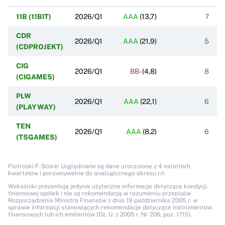
11B (11BIT)
2026/Q1
AAA
(
13,7
)
7
CDR
2026/Q1
AAA
(
21,9
)
5
(CDPROJEKT)
CIG
2026/Q1
BB-
(
4,8
)
8
(CIGAMES)
PLW
2026/Q1
AAA
(
22,1
)
6
(PLAYWAY)
TEN
2026/Q1
AAA
(
8,2
)
6
(TSGAMES)
Piotroski F-Score: Uzględniane są dane urocznione z 4 ostatnich
kwartałów i porównywalne do analogicznego okresu r/r.
Wskaźniki prezentują jedynie użyteczne informacje dotyczące kondycji
finansowej spółek i nie są rekomendacją w rozumieniu przepisów
Rozporządzenia Ministra Finansów z dnia 19 października 2005 r. w
sprawie informacji stanowiących rekomendacje dotyczące instrumentów
finansowych lub ich emitentów (Dz. U. z 2005 r. Nr 206, poz. 1715).