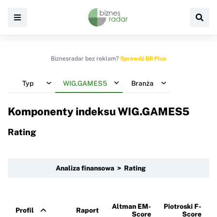
Biznesradar bez reklam?
Sprawdź BR Plus
Typ
WIG.GAMES5
Branża
Komponenty indeksu
WIG.GAMES5
Rating
Analiza finansowa > Rating
Altman EM-
Piotroski F-
Profil
Raport
Score
Score