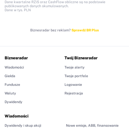
Dane kwartalne RZiS oraz CashFlow obliczne są na podstawie
publikowanych danych skumulowanych.
Dane w tys. PLN
Biznesradar bez reklam?
Sprawdź BR Plus
Biznesradar
Twój Biznesradar
Wiadomości
Twoje alerty
Giełda
Twoje portfele
Fundusze
Logowanie
Waluty
Rejestracja
Dywidendy
Wiadomości
Dywidendy i skup akcji
Nowe emisje, ABB, finansowanie