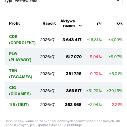
Typ:
Aktywa
Profil
Raport
r/r
k/k
razem
CDR
2026/Q1
3 643 417
+16,81%
+4,00%
(CDPROJEKT)
PLW
2026/Q1
517 070
-9,94%
+9,07%
(PLAYWAY)
TEN
2026/Q1
391 728
-9,20%
+5,01%
(TSGAMES)
CIG
2026/Q1
366 917
+51,20%
+30,15%
(CIGAMES)
11B (11BIT)
2026/Q1
262 868
+2,94%
-2,21%
Dane pozyskiwane są ze skonsolidowanych sprawozdań finansowych lub
jednostkowych, jeśli spółka tylko takie publikuje.