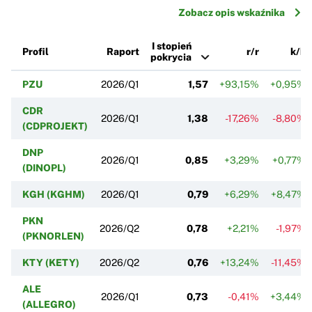
Zobacz opis wskaźnika
I stopień
Profil
Raport
r/r
k/k
pokrycia
PZU
2026/Q1
1,57
+93,15%
+0,95%
CDR
2026/Q1
1,38
-17,26%
-8,80%
(CDPROJEKT)
DNP
2026/Q1
0,85
+3,29%
+0,77%
(DINOPL)
KGH (KGHM)
2026/Q1
0,79
+6,29%
+8,47%
PKN
2026/Q2
0,78
+2,21%
-1,97%
(PKNORLEN)
KTY (KETY)
2026/Q2
0,76
+13,24%
-11,45%
ALE
2026/Q1
0,73
-0,41%
+3,44%
(ALLEGRO)