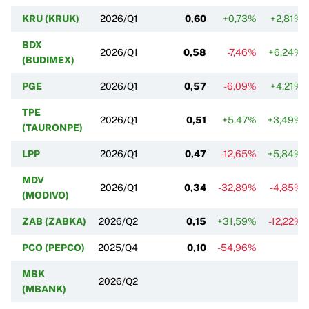
KRU (KRUK)
2026/Q1
0,60
+0,73%
+2,81%
BDX
2026/Q1
0,58
-7,46%
+6,24%
(BUDIMEX)
PGE
2026/Q1
0,57
-6,09%
+4,21%
TPE
2026/Q1
0,51
+5,47%
+3,49%
(TAURONPE)
LPP
2026/Q1
0,47
-12,65%
+5,84%
MDV
2026/Q1
0,34
-32,89%
-4,85%
(MODIVO)
ZAB (ZABKA)
2026/Q2
0,15
+31,59%
-12,22%
PCO (PEPCO)
2025/Q4
0,10
-54,96%
MBK
2026/Q2
(MBANK)