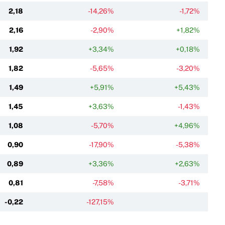
2,18
-14,26%
-1,72%
2,16
-2,90%
+1,82%
1,92
+3,34%
+0,18%
1,82
-5,65%
-3,20%
1,49
+5,91%
+5,43%
1,45
+3,63%
-1,43%
1,08
-5,70%
+4,96%
0,90
-17,90%
-5,38%
0,89
+3,36%
+2,63%
0,81
-7,58%
-3,71%
-0,22
-127,15%