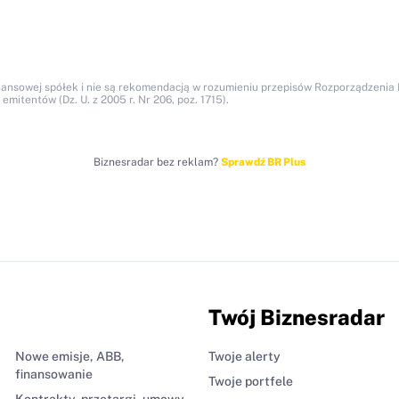
nansowej spółek i nie są rekomendacją w rozumieniu przepisów Rozporządzenia M
itentów (Dz. U. z 2005 r. Nr 206, poz. 1715).
Biznesradar bez reklam?
Sprawdź BR Plus
Twój Biznesradar
Nowe emisje, ABB,
Twoje alerty
finansowanie
Twoje portfele
Kontrakty, przetargi, umowy