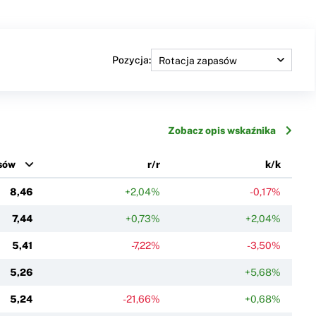
Pozycja:
Zobacz opis wskaźnika
sów
r/r
k/k
8,46
+2,04%
-0,17%
7,44
+0,73%
+2,04%
5,41
-7,22%
-3,50%
5,26
+5,68%
5,24
-21,66%
+0,68%