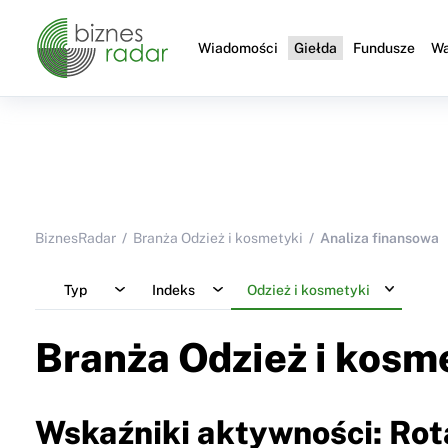
Wiadomości
Giełda
Fundusze
Wa
BiznesRadar
Branża Odzież i kosmetyki
Analiza finansowa
Typ
Indeks
Odzież i kosmetyki
Branża Odzież i kosm
Wskaźniki aktywności: Ro