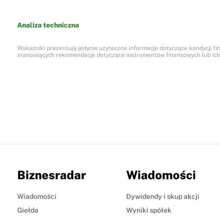
Analiza techniczna
Wskaźniki prezentują jedynie użyteczne informacje dotyczące kondycji fi
stanowiących rekomendacje dotyczące instrumentów finansowych lub ich em
Biznesradar
Wiadomości
Wiadomości
Dywidendy i skup akcji
Giełda
Wyniki spółek