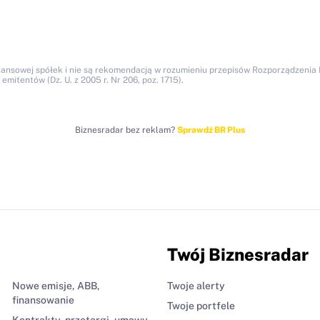
nansowej spółek i nie są rekomendacją w rozumieniu przepisów Rozporządzenia M
itentów (Dz. U. z 2005 r. Nr 206, poz. 1715).
Biznesradar bez reklam?
Sprawdź BR Plus
Twój Biznesradar
Nowe emisje, ABB,
Twoje alerty
finansowanie
Twoje portfele
Kontrakty, przetargi, umowy