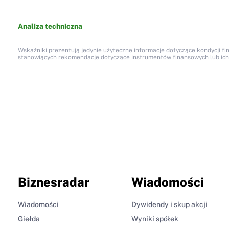
Analiza techniczna
Wskaźniki prezentują jedynie użyteczne informacje dotyczące kondycji fi
stanowiących rekomendacje dotyczące instrumentów finansowych lub ich em
Biznesradar
Wiadomości
Wiadomości
Dywidendy i skup akcji
Giełda
Wyniki spółek