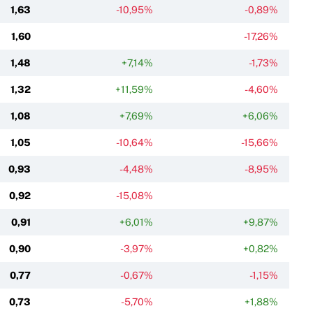
1,63
-10,95%
-0,89%
1,60
-17,26%
1,48
+7,14%
-1,73%
1,32
+11,59%
-4,60%
1,08
+7,69%
+6,06%
1,05
-10,64%
-15,66%
0,93
-4,48%
-8,95%
0,92
-15,08%
0,91
+6,01%
+9,87%
0,90
-3,97%
+0,82%
0,77
-0,67%
-1,15%
0,73
-5,70%
+1,88%