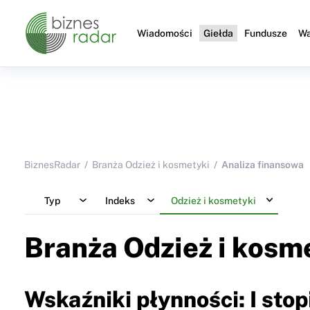
Wiadomości
Giełda
Fundusze
Wa
BiznesRadar
Branża Odzież i kosmetyki
Analiza finansowa
Typ
Indeks
Odzież i kosmetyki
Branża Odzież i kosm
Wskaźniki płynności: I stop