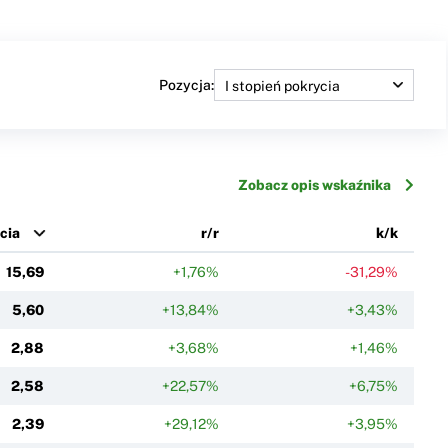
Pozycja:
Zobacz opis wskaźnika
cia
r/r
k/k
15,69
+1,76%
-31,29%
5,60
+13,84%
+3,43%
2,88
+3,68%
+1,46%
2,58
+22,57%
+6,75%
2,39
+29,12%
+3,95%