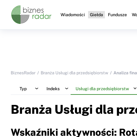
Wiadomości
Giełda
Fundusze
Wa
BiznesRadar
Branża Usługi dla przedsiębiorstw
Analiza fin
Typ
Indeks
Usługi dla przedsiębiorstw
Branża Usługi dla pr
Wskaźniki aktywności: Ro