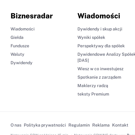
Biznesradar
Wiadomości
Wiadomości
Dywidendy i skup akcji
Giełda
Wyniki spółek
Fundusze
Perspektywy dla spółek
Waluty
Dywidendowe Analizy Spółe
[DAS]
Dywidendy
Wiesz w co inwestujesz
Spotkanie z zarządem
Maklerzy radzą
teksty Premium
O nas
Polityka prywatności
Regulamin
Reklama
Kontakt