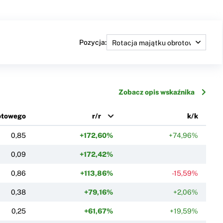
Pozycja:
Zobacz opis wskaźnika
otowego
r/r
k/k
0,85
+172,60%
+74,96%
0,09
+172,42%
0,86
+113,86%
-15,59%
0,38
+79,16%
+2,06%
0,25
+61,67%
+19,59%