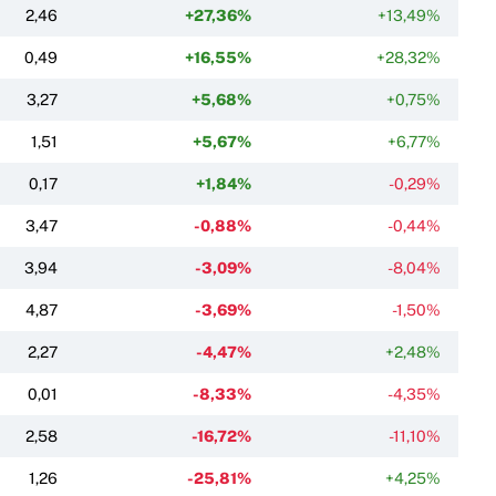
2,46
+27,36%
+13,49%
0,49
+16,55%
+28,32%
3,27
+5,68%
+0,75%
1,51
+5,67%
+6,77%
0,17
+1,84%
-0,29%
3,47
-0,88%
-0,44%
3,94
-3,09%
-8,04%
4,87
-3,69%
-1,50%
2,27
-4,47%
+2,48%
0,01
-8,33%
-4,35%
2,58
-16,72%
-11,10%
1,26
-25,81%
+4,25%