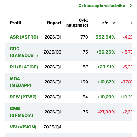
Zobacz opis wskaźnika
Cykl
Profil
Raport
r/r
k/
należności
ASR (ASTRO)
2026/Q1
770
+552,54%
-4,23
GDC
2025/Q3
75
+56,25%
-15,73
(GAMEDUST)
PLI (PLATIGE)
2026/Q1
57
+23,91%
-5,00
MDA
2026/Q1
169
+12,67%
-37,87
(MEDAPP)
PTW (PTWP)
2026/Q1
54
+10,20%
+10,20
GME
2026/Q1
75
-27,88%
-2,60
(GRMEDIA)
VIV (VISION)
2025/Q4