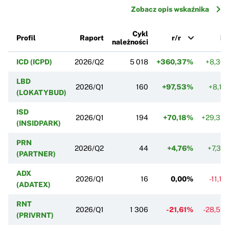
Zobacz opis wskaźnika
Cykl
Profil
Raport
r/r
k/
należności
ICD (ICPD)
2026/Q2
5 018
+360,37%
+8,36
LBD
2026/Q1
160
+97,53%
+8,11
(LOKATYBUD)
ISD
2026/Q1
194
+70,18%
+29,33
(INSIDPARK)
PRN
2026/Q2
44
+4,76%
+7,32
(PARTNER)
ADX
2026/Q1
16
0,00%
-11,11
(ADATEX)
RNT
2026/Q1
1 306
-21,61%
-28,59
(PRIVRNT)