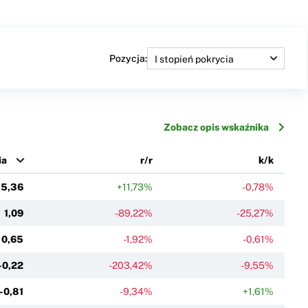
Pozycja:
Zobacz opis wskaźnika
ia
r/r
k/k
15,36
+11,73%
-0,78%
1,09
-89,22%
-25,27%
0,65
-1,92%
-0,61%
-0,22
-203,42%
-9,55%
-0,81
-9,34%
+1,61%