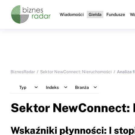
Wiadomości
Giełda
Fundusze
Wa
BiznesRadar
Sektor NewConnect: Nieruchomości
Analiza 
Typ
Indeks
Branża
Sektor NewConnect: 
Wskaźniki płynności: I stop