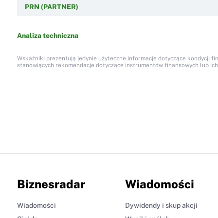
PRN (PARTNER)
Analiza techniczna
Wskaźniki prezentują jedynie użyteczne informacje dotyczące kondycji fi
stanowiących rekomendacje dotyczące instrumentów finansowych lub ich em
Biznesradar
Wiadomości
Wiadomości
Dywidendy i skup akcji