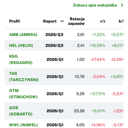
Zobacz opis wskaźnika
Rotacja
Profil
Raport
r/r
k/k
zapasów
AMB (AMBRA)
2026/Q3
2,81
+1,02%
+0,57%
HEL (HELIO)
2026/Q3
2,41
+19,59%
+8,01%
KSG
2026/Q1
1,00
-47,44%
-12,49%
(KSGAGRO)
TAR
2026/Q1
10,76
-2,04%
+3,85%
(TARCZYNSKI)
OTM
2026/Q1
9,29
+37,15%
-5,53%
(OTMUCHOW)
GOB
2026/Q1
25,26
+0,01%
-1,23%
(GOBARTO)
WWL (WAWEL)
2026/Q1
4,05
-14,96%
-5,13%