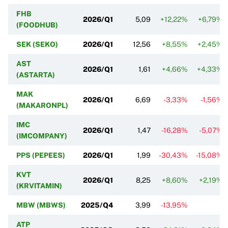
FHB
2026/Q1
5,09
+12,22%
+6,79%
(FOODHUB)
SEK (SEKO)
2026/Q1
12,56
+8,55%
+2,45%
AST
2026/Q1
1,61
+4,66%
+4,33%
(ASTARTA)
MAK
2026/Q1
6,69
-3,33%
-1,56%
(MAKARONPL)
IMC
2026/Q1
1,47
-16,28%
-5,07%
(IMCOMPANY)
PPS (PEPEES)
2026/Q1
1,99
-30,43%
-15,08%
KVT
2026/Q1
8,25
+8,60%
+2,19%
(KRVITAMIN)
MBW (MBWS)
2025/Q4
3,99
-13,95%
ATP