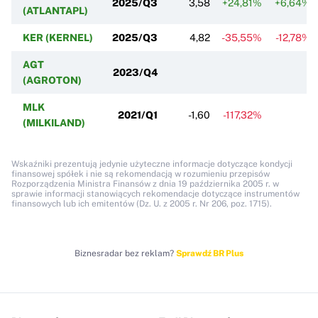
2025/Q3
3,58
+24,81%
+6,64%
(ATLANTAPL)
KER (KERNEL)
2025/Q3
4,82
-35,55%
-12,78%
AGT
2023/Q4
(AGROTON)
MLK
2021/Q1
-1,60
-117,32%
(MILKILAND)
Wskaźniki prezentują jedynie użyteczne informacje dotyczące kondycji
finansowej spółek i nie są rekomendacją w rozumieniu przepisów
Rozporządzenia Ministra Finansów z dnia 19 października 2005 r. w
sprawie informacji stanowiących rekomendacje dotyczące instrumentów
finansowych lub ich emitentów (Dz. U. z 2005 r. Nr 206, poz. 1715).
Biznesradar bez reklam?
Sprawdź BR Plus