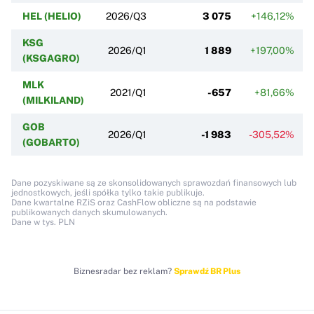
HEL (HELIO)
2026/Q3
3 075
+146,12%
KSG
2026/Q1
1 889
+197,00%
(KSGAGRO)
MLK
2021/Q1
-657
+81,66%
(MILKILAND)
GOB
2026/Q1
-1 983
-305,52%
(GOBARTO)
Dane pozyskiwane są ze skonsolidowanych sprawozdań finansowych lub
jednostkowych, jeśli spółka tylko takie publikuje.
Dane kwartalne RZiS oraz CashFlow obliczne są na podstawie
publikowanych danych skumulowanych.
Dane w tys. PLN
Biznesradar bez reklam?
Sprawdź BR Plus