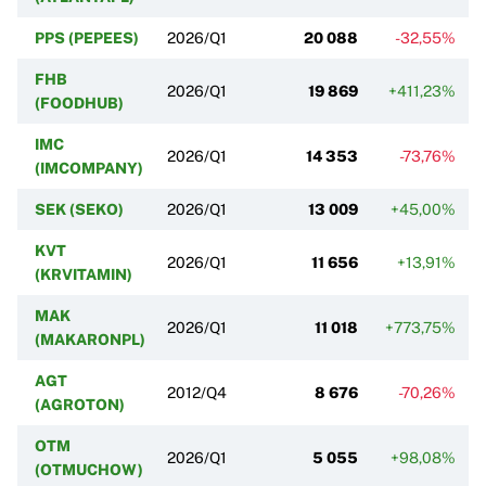
PPS (PEPEES)
2026/Q1
20 088
-32,55%
FHB
2026/Q1
19 869
+411,23%
(FOODHUB)
IMC
2026/Q1
14 353
-73,76%
(IMCOMPANY)
SEK (SEKO)
2026/Q1
13 009
+45,00%
+
KVT
2026/Q1
11 656
+13,91%
(KRVITAMIN)
MAK
2026/Q1
11 018
+773,75%
(MAKARONPL)
AGT
2012/Q4
8 676
-70,26%
(AGROTON)
OTM
2026/Q1
5 055
+98,08%
(OTMUCHOW)