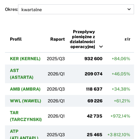
Okres:
Przepływy
pieniężne z
Profil
Raport
r/r
działalności
operacyjnej
KER (KERNEL)
2025/Q3
932 600
+84,06%
AST
2026/Q1
209 074
+46,05%
+
(ASTARTA)
AMB (AMBRA)
2026/Q3
118 637
+34,38%
+
WWL (WAWEL)
2026/Q1
69 226
+61,21%
+
TAR
2026/Q1
42 735
+972,14%
(TARCZYNSKI)
ATP
2025/Q3
25 465
+3 812,10%
+
(ATLANTAPL)