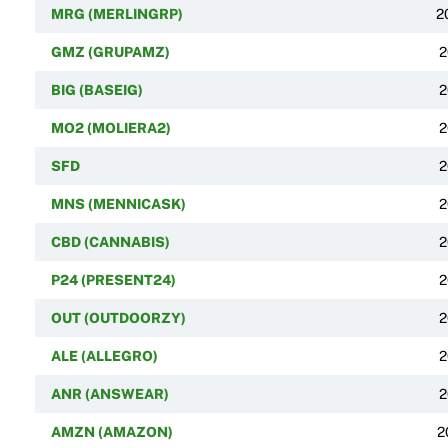
MRG (MERLINGRP)
2
GMZ (GRUPAMZ)
2
BIG (BASEIG)
2
MO2 (MOLIERA2)
2
SFD
2
MNS (MENNICASK)
2
CBD (CANNABIS)
2
P24 (PRESENT24)
2
OUT (OUTDOORZY)
2
ALE (ALLEGRO)
2
ANR (ANSWEAR)
2
AMZN (AMAZON)
2