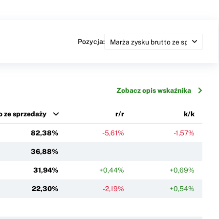
Pozycja:
Zobacz opis wskaźnika
o ze sprzedaży
r/r
k/k
82,38%
-5,61%
-1,57%
36,88%
31,94%
+0,44%
+0,69%
22,30%
-2,19%
+0,54%