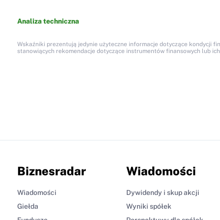
Analiza techniczna
Wskaźniki prezentują jedynie użyteczne informacje dotyczące kondycji fi
stanowiących rekomendacje dotyczące instrumentów finansowych lub ich em
Biznesradar
Wiadomości
Wiadomości
Dywidendy i skup akcji
Giełda
Wyniki spółek
Fundusze
Perspektywy dla spółek