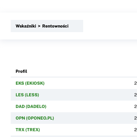
Wskaźniki > Rentowności
Profil
EKS (EKIOSK)
2
LES (LESS)
2
DAD (DADELO)
2
OPN (OPONEO.PL)
2
TRX (TREX)
2