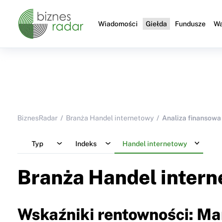
Wiadomości
Giełda
Fundusze
Wa
BiznesRadar
Branża Handel internetowy
Analiza finansowa
Typ
Indeks
Handel internetowy
Branża Handel inter
Wskaźniki rentowności: Ma