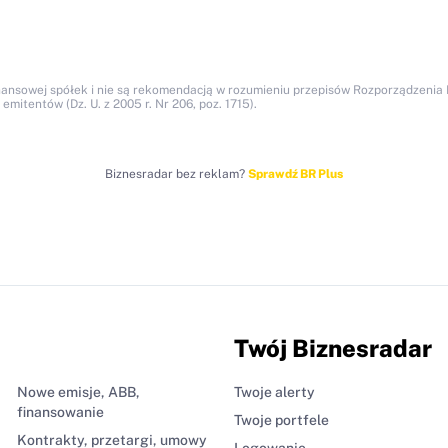
nansowej spółek i nie są rekomendacją w rozumieniu przepisów Rozporządzenia M
itentów (Dz. U. z 2005 r. Nr 206, poz. 1715).
Biznesradar bez reklam?
Sprawdź BR Plus
Twój Biznesradar
Nowe emisje, ABB,
Twoje alerty
finansowanie
Twoje portfele
Kontrakty, przetargi, umowy
Logowanie