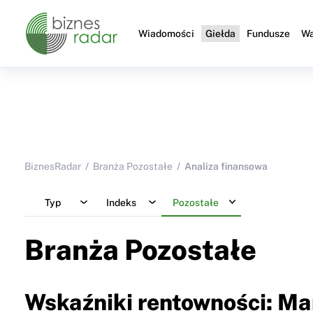
Wiadomości
Giełda
Fundusze
Wa
BiznesRadar
Branża Pozostałe
Analiza finansowa
Typ
Indeks
Pozostałe
Branża Pozostałe
Wskaźniki rentowności: Ma