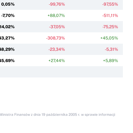
0,05%
-99,76%
-97,55%
-7,70%
+88,07%
-511,11%
-14,02%
-37,05%
-75,25%
43,27%
-308,73%
+45,05%
48,29%
-23,34%
-5,31%
45,69%
+27,44%
+5,89%
inistra Finansów z dnia 19 października 2005 r. w sprawie informacji