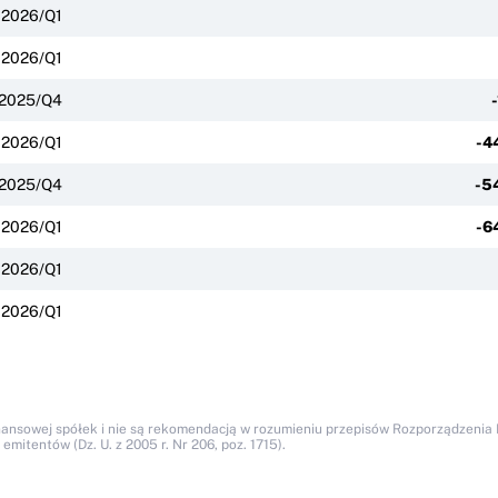
2026/Q1
2026/Q1
2025/Q4
2026/Q1
-4
2025/Q4
-5
2026/Q1
-6
2026/Q1
2026/Q1
nansowej spółek i nie są rekomendacją w rozumieniu przepisów Rozporządzenia M
itentów (Dz. U. z 2005 r. Nr 206, poz. 1715).