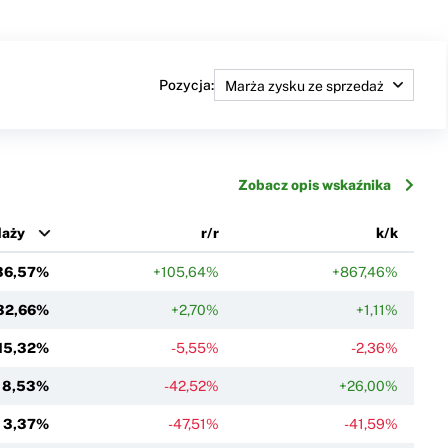
Pozycja:
Zobacz opis wskaźnika
daży
r/r
k/k
36,57%
+105,64%
+867,46%
32,66%
+2,70%
+1,11%
15,32%
-5,55%
-2,36%
8,53%
-42,52%
+26,00%
3,37%
-47,51%
-41,59%