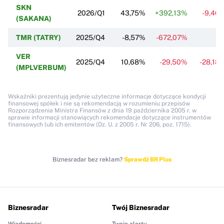
SKN
2026/Q1
43,75%
+392,13%
-9,40
(SAKANA)
TMR (TATRY)
2025/Q4
-8,57%
-672,07%
VER
2025/Q4
10,68%
-29,50%
-28,18
(MPLVERBUM)
Wskaźniki prezentują jedynie użyteczne informacje dotyczące kondycji
finansowej spółek i nie są rekomendacją w rozumieniu przepisów
Rozporządzenia Ministra Finansów z dnia 19 października 2005 r. w
sprawie informacji stanowiących rekomendacje dotyczące instrumentów
finansowych lub ich emitentów (Dz. U. z 2005 r. Nr 206, poz. 1715).
Biznesradar bez reklam?
Sprawdź BR Plus
Biznesradar
Twój Biznesradar
Wiadomości
Twoje alerty