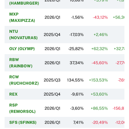
(HAMBURGER)
MXP
2026/Q1
-1,56%
-43,12%
+56,30
(MAXIPIZZA)
NTU
2025/Q4
-17,03%
+2,46%
(NOVATURAS)
OLY (OLYMP)
2026/Q1
-25,82%
+62,32%
+32,78
RBW
2026/Q1
37,34%
-45,60%
-27,76
(RAINBOW)
RCW
2025/Q3
134,55%
+153,53%
-7,69
(RUCHCHORZ)
REX
2025/Q4
-9,61%
+53,60%
RSP
2026/Q1
-3,60%
+86,55%
-156,87
(REMORSOL)
SFS (SFINKS)
2026/Q1
7,41%
-20,49%
-12,00