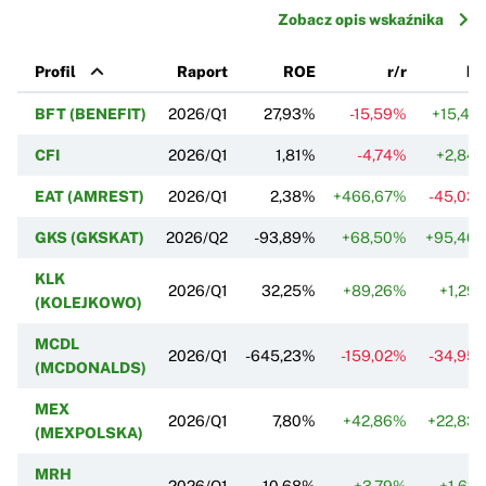
Zobacz opis wskaźnika
Profil
Raport
ROE
r/r
k/
BFT (BENEFIT)
2026/Q1
27,93%
-15,59%
+15,41
CFI
2026/Q1
1,81%
-4,74%
+2,84
EAT (AMREST)
2026/Q1
2,38%
+466,67%
-45,03
GKS (GKSKAT)
2026/Q2
-93,89%
+68,50%
+95,40
KLK
2026/Q1
32,25%
+89,26%
+1,29
(KOLEJKOWO)
MCDL
2026/Q1
-645,23%
-159,02%
-34,95
(MCDONALDS)
MEX
2026/Q1
7,80%
+42,86%
+22,83
(MEXPOLSKA)
MRH
2026/Q1
10,68%
+3,79%
+1,62