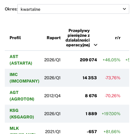
Okres:
Przepływy
pieniężne z
Profil
Raport
r/r
działalności
operacyjnej
AST
2026/Q1
209 074
+46,05%
+5 
(ASTARTA)
IMC
2026/Q1
14 353
-73,76%
(IMCOMPANY)
AGT
2012/Q4
8 676
-70,26%
-
(AGROTON)
KSG
2026/Q1
1 889
+197,00%
+
(KSGAGRO)
MLK
2021/Q1
-657
+81,66%