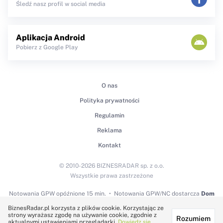
Śledź nasz profil w social media
Aplikacja Android
Pobierz z Google Play
O nas
Polityka prywatności
Regulamin
Reklama
Kontakt
© 2010-2026 BIZNESRADAR sp. z o.o.
Wszystkie prawa zastrzeżone
Notowania GPW
opóźnione 15 min.
Notowania GPW/NC dostarcza
Dom
Maklerski BDM S.A.
BiznesRadar.pl korzysta z plików cookie. Korzystając ze
strony wyrażasz zgodę na używanie cookie, zgodnie z
Rozumiem
Technologię dostarcza:
aktualnymi ustawieniami przeglądarki.
Dowiedz się