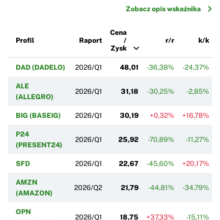
Zobacz opis wskaźnika
Cena
Profil
Raport
/
r/r
k/k
Zysk
DAD (DADELO)
2026/Q1
48,01
-36,38%
-24,37%
ALE
2026/Q1
31,18
-30,25%
-2,85%
(ALLEGRO)
BIG (BASEIG)
2026/Q1
30,19
+0,32%
+16,78%
P24
2026/Q1
25,92
-70,89%
-11,27%
(PRESENT24)
SFD
2026/Q1
22,67
-45,60%
+20,17%
AMZN
2026/Q2
21,79
-44,81%
-34,79%
(AMAZON)
OPN
2026/Q1
18,75
+37,33%
-15,11%