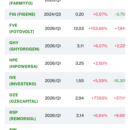
(FARMYFO)
FIG (FIGENE)
2024/Q3
0,20
+0,97%
-0,75%
FVE
2026/Q1
12,03
+153,66%
+7,84%
(FOTOVOLT)
GHY
2026/Q1
3,11
+6,07%
+2,22%
(GHYDROGEN)
HPE
2026/Q1
3,25
+2,50%
(HIPOWERSA)
IVE
2026/Q1
1,55
+5,59%
-16,30%
(INVESTEKO)
OZE
2026/Q1
2,94
+77,93%
+37,11%
(OZECAPITAL)
RSP
2026/Q1
2,14
+6,64%
+9,66%
(REMORSOL)
SIN