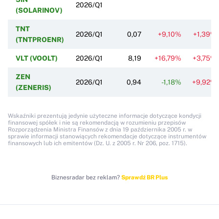
2026/Q1
(SOLARINOV)
TNT
2026/Q1
0,07
+9,10%
+1,39%
(TNTPROENR)
VLT (VOOLT)
2026/Q1
8,19
+16,79%
+3,75%
ZEN
2026/Q1
0,94
-1,18%
+9,92%
(ZENERIS)
Wskaźniki prezentują jedynie użyteczne informacje dotyczące kondycji
finansowej spółek i nie są rekomendacją w rozumieniu przepisów
Rozporządzenia Ministra Finansów z dnia 19 października 2005 r. w
sprawie informacji stanowiących rekomendacje dotyczące instrumentów
finansowych lub ich emitentów (Dz. U. z 2005 r. Nr 206, poz. 1715).
Biznesradar bez reklam?
Sprawdź BR Plus