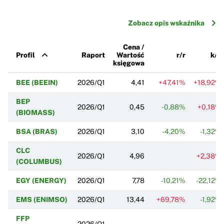
Zobacz opis wskaźnika
Cena /
Profil
Raport
Wartość
r/r
k/k
księgowa
BEE (BEEIN)
2026/Q1
4,41
+47,41%
+18,92%
BEP
2026/Q1
0,45
-0,88%
+0,18%
(BIOMASS)
BSA (BRAS)
2026/Q1
3,10
-4,20%
-1,32%
CLC
2026/Q1
4,96
+2,38%
(COLUMBUS)
EGY (ENERGY)
2026/Q1
7,78
-10,21%
-22,12%
EMS (ENIMSO)
2026/Q1
13,44
+69,78%
-1,92%
FFP
2026/Q1