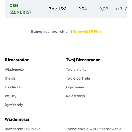
ZEN
7 sie 15:21
2,64
+0,08
(+3,13%
(ZENERIS)
Biznesradar bez reklam?
Sprawdź BR Plus
Biznesradar
Twój Biznesradar
Wiadomości
Twoje alerty
Giełda
Twoje portfele
Fundusze
Logowanie
Waluty
Rejestracja
Dywidendy
Wiadomości
Dywidendy i skup akcji
Nowe emisje, ABB, finansowanie