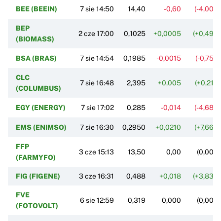
BEE (BEEIN)
7 sie 14:50
14,40
-0,60
(-4,00%
BEP
2 cze 17:00
0,1025
+0,0005
(+0,49%
(BIOMASS)
BSA (BRAS)
7 sie 14:54
0,1985
-0,0015
(-0,75%
CLC
7 sie 16:48
2,395
+0,005
(+0,21%
(COLUMBUS)
EGY (ENERGY)
7 sie 17:02
0,285
-0,014
(-4,68%
EMS (ENIMSO)
7 sie 16:30
0,2950
+0,0210
(+7,66%
FFP
3 cze 15:13
13,50
0,00
(0,00%
(FARMYFO)
FIG (FIGENE)
3 cze 16:31
0,488
+0,018
(+3,83%
FVE
6 sie 12:59
0,319
0,000
(0,00%
(FOTOVOLT)