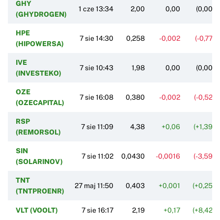
GHY
1 cze 13:34
2,00
0,00
(0,00%
(GHYDROGEN)
HPE
7 sie 14:30
0,258
-0,002
(-0,77%
(HIPOWERSA)
IVE
7 sie 10:43
1,98
0,00
(0,00%
(INVESTEKO)
OZE
7 sie 16:08
0,380
-0,002
(-0,52%
(OZECAPITAL)
RSP
7 sie 11:09
4,38
+0,06
(+1,39%
(REMORSOL)
SIN
7 sie 11:02
0,0430
-0,0016
(-3,59%
(SOLARINOV)
TNT
27 maj 11:50
0,403
+0,001
(+0,25%
(TNTPROENR)
VLT (VOOLT)
7 sie 16:17
2,19
+0,17
(+8,42%