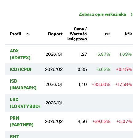
Zobacz opis wskaźnika
Cena /
Profil
Raport
Wartość
r/r
k/k
księgowa
ADX
2026/Q1
1,27
-5,87%
-1,03%
(ADATEX)
ICD (ICPD)
2026/Q2
0,35
-6,62%
+0,45%
ISD
2026/Q1
1,40
+33,60%
+17,58%
(INSIDPARK)
LBD
2026/Q1
(LOKATYBUD)
PRN
2026/Q2
4,56
+29,02%
+5,07%
(PARTNER)
RNT